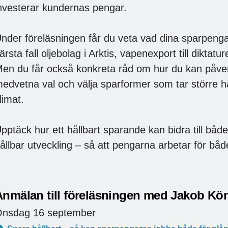
nvesterar kundernas pengar.
nder föreläsningen får du veta vad dina sparpengar
ärsta fall oljebolag i Arktis, vapenexport till diktat
en du får också konkreta råd om hur du kan påverk
edvetna val och välja sparformer som tar större hä
limat.
pptäck hur ett hållbart sparande kan bidra till bå
ållbar utveckling – så att pengarna arbetar för båd
Anmälan till föreläsningen med Jakob Kö
nsdag 16 september