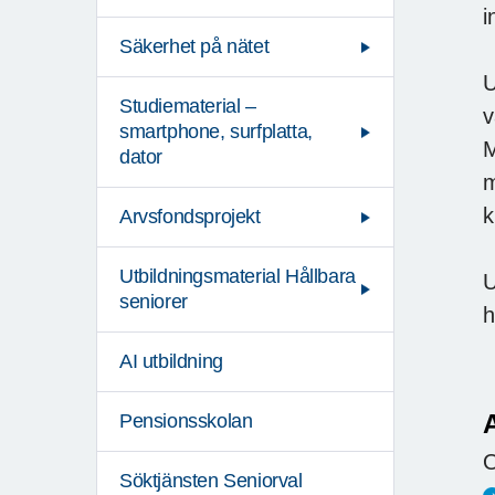
i
Säkerhet på nätet
U
Studiematerial –
v
smartphone, surfplatta,
M
dator
m
k
Arvsfondsprojekt
Utbildningsmaterial Hållbara
U
seniorer
h
AI utbildning
Pensionsskolan
O
Söktjänsten Seniorval