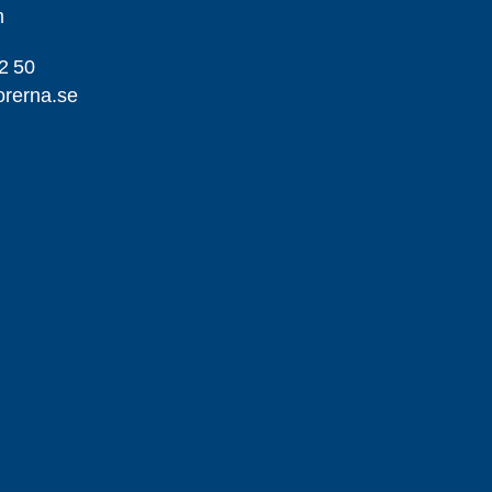
m
2 50
orerna.se