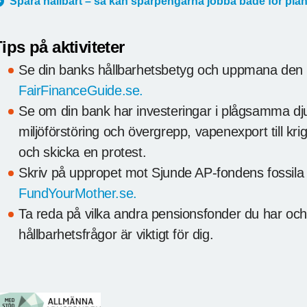
Spara hållbart – så kan sparpengarna jobba både för plå
ips på aktiviteter
Se din banks hållbarhetsbetyg och uppmana den ti
FairFinanceGuide.se.
Se om din bank har investeringar i plågsamma dj
miljöförstöring och övergrepp, vapenexport till krige
och skicka en protest.
Skriv på uppropet mot Sjunde AP-fondens fossila 
FundYourMother.se.
Ta reda på vilka andra pensionsfonder du har oc
hållbarhetsfrågor är viktigt för dig.