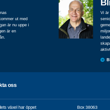
Bl
rnas
Vi är
 kommer ut med
senio
gan är nu uppe i
geme
gen är en
miljo
ån.
lande
skapa
aktiv
B
kta oss
ets växel har öppet
Box 38063