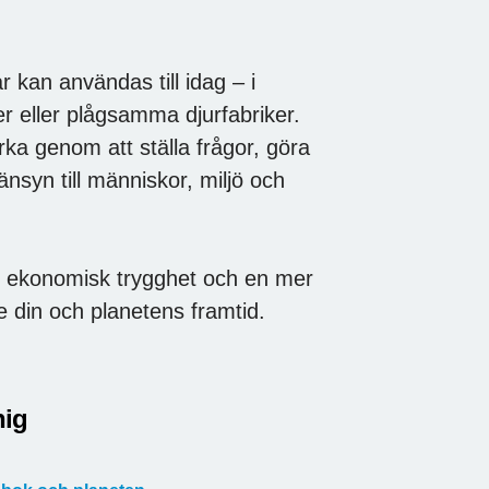
 kan användas till idag – i
urer eller plågsamma djurfabriker.
a genom att ställa frågor, göra
nsyn till människor, miljö och
de ekonomisk trygghet och en mer
e din och planetens framtid.
nig