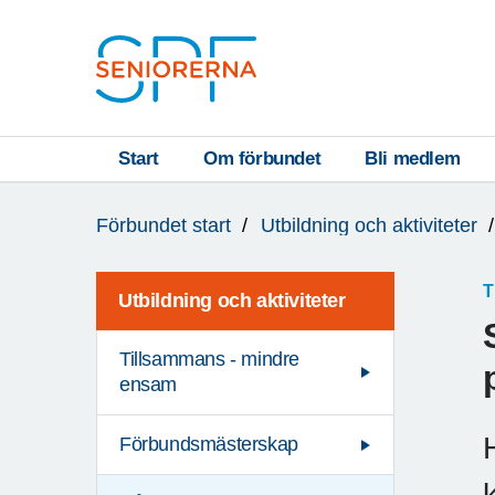
Till övergripande innehåll
S
T
Start
Om förbundet
Bli medlem
Du
A
Förbundet start
Utbildning och aktiviteter
är
R
här:
T
T
Utbildning och aktiviteter
Tillsammans - mindre
ensam
Förbundsmästerskap