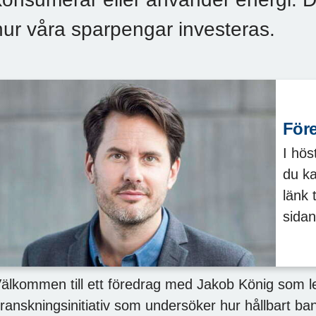
hur våra sparpengar investeras.
För
I hös
du ka
länk 
sidan
älkommen till ett föredrag med Jakob König som le
ranskningsinitiativ som undersöker hur hållbart b