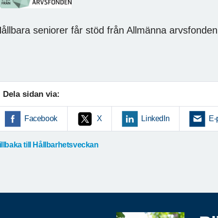
ållbara seniorer får stöd från Allmänna arvsfonden
Dela sidan via:
Facebook
X
LinkedIn
E-
illbaka till Hållbarhetsveckan