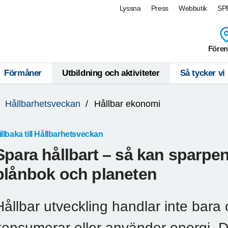
Lyssna
Press
Webbutik
SPF
Fören
Förmåner
Utbildning och aktiviteter
Så tycker vi
Hållbarhetsveckan
Hållbar ekonomi
illbaka till Hållbarhetsveckan
Spara hållbart – så kan sparpe
plånbok och planeten
Hållbar utveckling handlar inte bara 
konsumerar eller använder energi. 