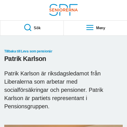
Till övergripande innehåll
S
T
Sök
Meny
A
R
T
Tillbaka till Leva som pensionär
Patrik Karlson
Patrik Karlson är riksdagsledamot från
Liberalerna som arbetar med
socialförsäkringar och pensioner. Patrik
Karlson är partiets representant i
Pensionsgruppen.