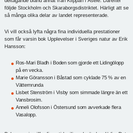
deltagande bland annat från Klippan i Åsele. Därefter
följde Stockholm och Skaraborgsdistriktet. Härligt att se
så många olika delar av landet representerade.
Vi vill också lyfta några fina individuella prestationer
som får varsin bok Upplevelser i Sveriges natur av Erik
Hansson:
Ros-Mari Bladh i Boden som gjorde ett Lidingölopp
på en vecka.
Marie Göransson i Båstad som cyklade 75 % av en
Vätternrunda
Lisbet Stenström i Visby som simmade längre än ett
Vansbrosim.
Anneli Olofsson i Östersund som avverkade flera
Vasalopp.