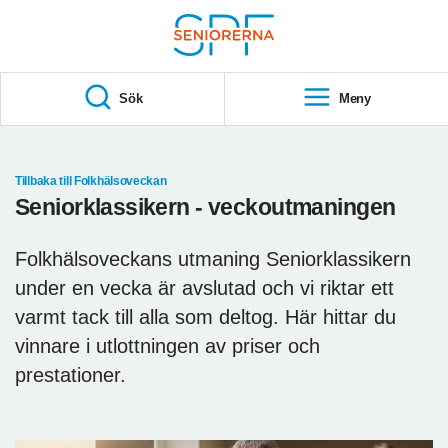
Till övergripande innehåll
S
T
Sök
Meny
A
R
T
Tillbaka till Folkhälsoveckan
Seniorklassikern - veckoutmaningen
Folkhälsoveckans utmaning Seniorklassikern
under en vecka är avslutad och vi riktar ett
varmt tack till alla som deltog. Här hittar du
vinnare i utlottningen av priser och
prestationer.