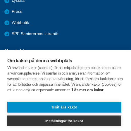
Lyssna
Press
Webbutik
SPF Seniorernas intranät
Kontakta oss
Om kakor på denna webbplats
Förbundets växel har öppet måndag - fredag, 09:00 - 15:00 med
Vi använder kakor (cookies) för att erbjuda dig som besökare en bättre
stängt för lunch 12:00-13:00.
användarupplevelse. Vi samlar in och analyserar information om
webbplatsens prestanda och användning, för att förbättra funktioner och
för att förbättra och anpassa innehållet. Vi använder kakor (cookies) för
att kunna erbjuda anpassade annonser.
Läs mer om kakor
Box 38063
100 64 Stockholm
Tillåt alla kakor
Telefon:
08-692 32 50
Inställningar för kakor
info@spfseniorerna.se