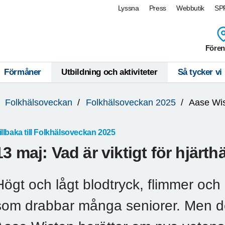
Lyssna
Press
Webbutik
SPF
Fören
Förmåner
Utbildning och aktiviteter
Så tycker vi
Folkhälsoveckan
Folkhälsoveckan 2025
Aase Wi
illbaka till Folkhälsoveckan 2025
13 maj: Vad är viktigt för hjärt
Högt och lågt blodtryck, flimmer och
som drabbar många seniorer. Men de