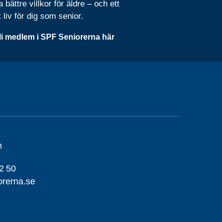
 bättre villkor för äldre – och ett
t liv för dig som senior.
li medlem i SPF Seniorerna här
m
2 50
orerna.se