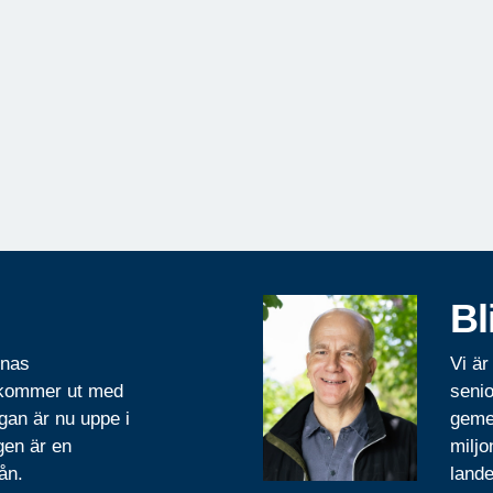
Bl
rnas
Vi är
 kommer ut med
senio
gan är nu uppe i
geme
gen är en
miljo
ån.
lande