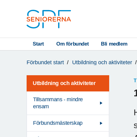
Till övergripande innehåll
S
T
Start
Om förbundet
Bli medlem
Du
A
Förbundet start
Utbildning och aktiviteter
är
R
här:
T
T
Utbildning och aktiviteter
Tillsammans - mindre
ensam
Förbundsmästerskap