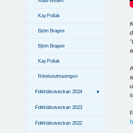
Aase Wisten
Kay Pollak
K
Björn Bragee
d
"
Björn Bragee
a
Kay Pollak
A
Rörelseutmaningen
a
u
Folkhälsoveckan 2024
s
Folkhälsoveckan 2023
F
h
Folkhälsoveckan 2022