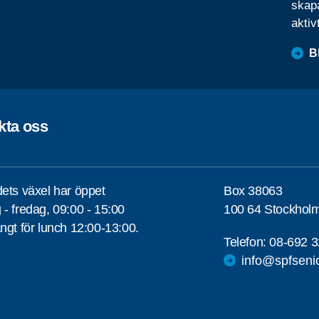
skapa
aktiv
B
kta oss
ets växel har öppet
Box 38063
- fredag, 09:00 - 15:00
100 64 Stockhol
ngt för lunch 12:00-13:00.
Telefon:
08-692 3
info@spfseni