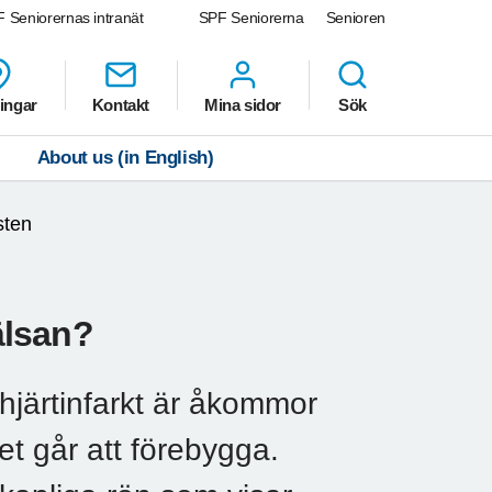
 Seniorernas intranät
SPF Seniorerna
Senioren
ingar
Kontakt
Mina sidor
Sök
About us (in English)
sten
hälsan?
 hjärtinfarkt är åkommor
t går att förebygga.