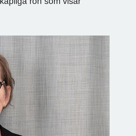
kapliga rön som visar