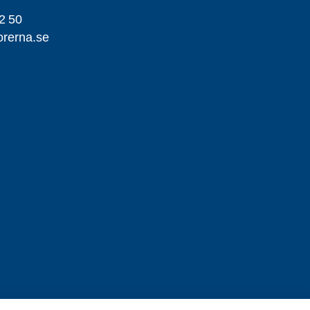
2 50
orerna.se