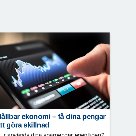
ållbar ekonomi – få dina pengar
tt göra skillnad
ur används dina sparpengar egentligen?