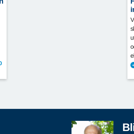
ch
H
i
V
s
u
o
e
0
Bl