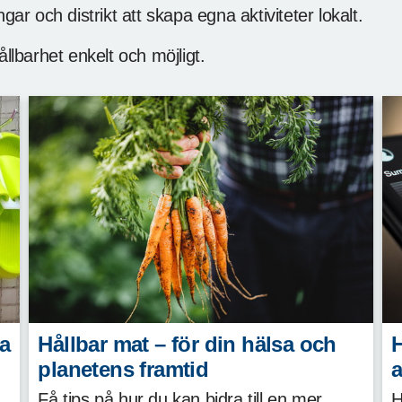
gar och distrikt att skapa egna aktiviteter lokalt.
llbarhet enkelt och möjligt.
ra
Hållbar mat – för din hälsa och
H
planetens framtid
a
Få tips på hur du kan bidra till en mer
H