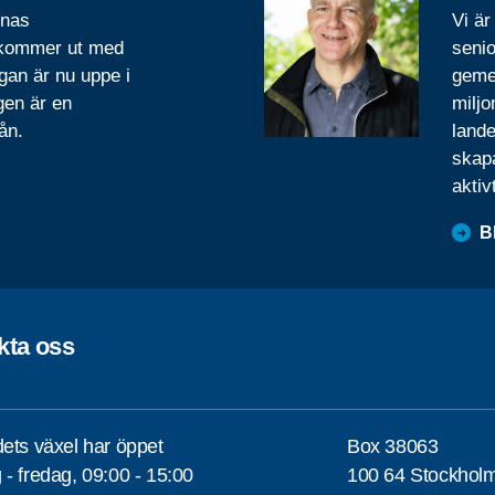
rnas
Vi är
 kommer ut med
senio
gan är nu uppe i
geme
gen är en
miljo
ån.
lande
skapa
aktiv
B
kta oss
ets växel har öppet
Box 38063
- fredag, 09:00 - 15:00
100 64 Stockhol