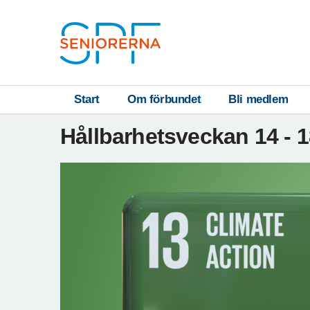
Till övergripande innehåll
S
T
Start
Om förbundet
Bli medlem
A
Hållbarhetsveckan 14 - 
R
T