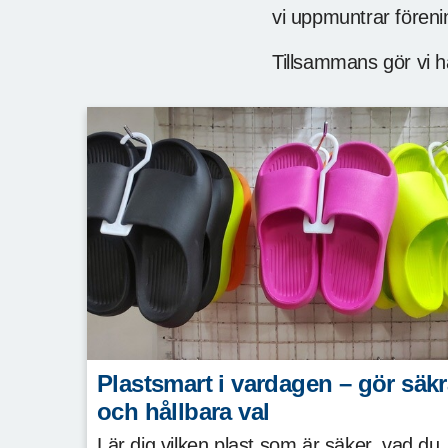
vi uppmuntrar förenin
Tillsammans gör vi hå
Plastsmart i vardagen – gör säk
och hållbara val
Lär dig vilken plast som är säker, vad du