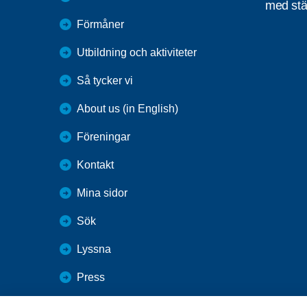
med stä
Förmåner
Utbildning och aktiviteter
Så tycker vi
About us (in English)
Föreningar
Kontakt
Mina sidor
Sök
Lyssna
Press
Webbutik