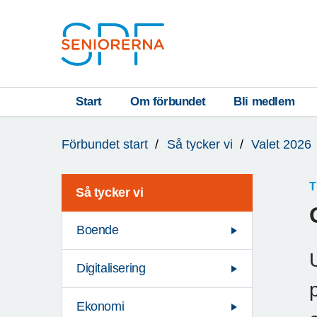
Till övergripande innehåll
S
T
Start
Om förbundet
Bli medlem
Du
A
Förbundet start
Så tycker vi
Valet 2026
är
R
här:
T
T
Så tycker vi
Boende
Digitalisering
Ekonomi