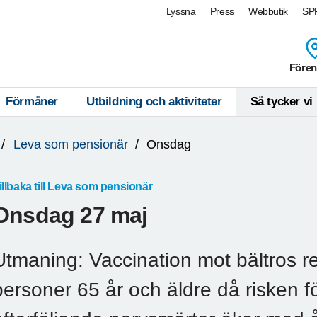
Lyssna
Press
Webbutik
SPF
Fören
Förmåner
Utbildning och aktiviteter
Så tycker vi
Leva som pensionär
Onsdag
illbaka till Leva som pensionär
Onsdag 27 maj
Utmaning: Vaccination mot bältros r
personer 65 år och äldre då risken f