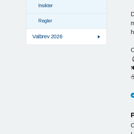
Insikter
D
Regler
m
h
Valbrev 2026
O


☕
P