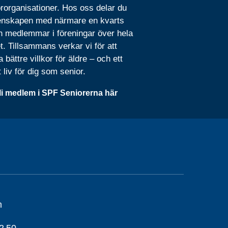
rorganisationer. Hos oss delar du
nskapen med närmare en kvarts
n medlemmar i föreningar över hela
t. Tillsammans verkar vi för att
 bättre villkor för äldre – och ett
t liv för dig som senior.
li medlem i SPF Seniorerna här
m
2 50