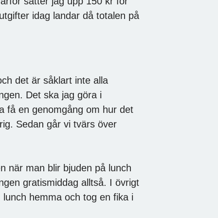
ärför sätter jag upp 150 kr för
utgifter idag landar då totalen på
h det är såklart inte alla
ngen. Det ska jag göra i
 ska få en genomgång om hur det
rig. Sedan går vi tvärs över
n när man blir bjuden på lunch
gen gratismiddag alltså. I övrigt
ch lunch hemma och tog en fika i