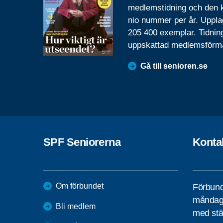
medlemstidning och den
nio nummer per år. Uppla
205 400 exemplar. Tidnin
uppskattad medlemsförm
Gå till senioren.se
SPF Seniorerna
Konta
Om förbundet
Förbund
måndag 
Bli medlem
med stä