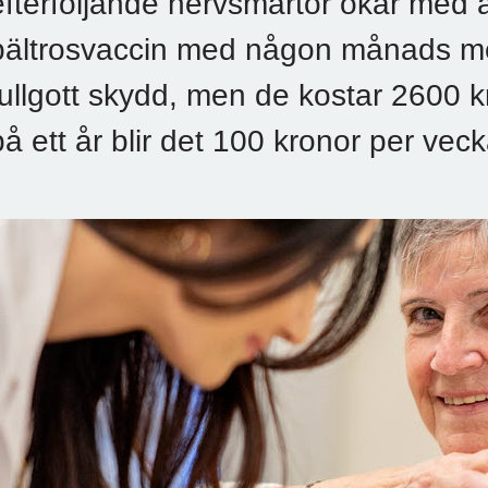
efterföljande nervsmärtor ökar med 
bältrosvaccin med någon månads me
fullgott skydd, men de kostar 2600 k
på ett år blir det 100 kronor per ve