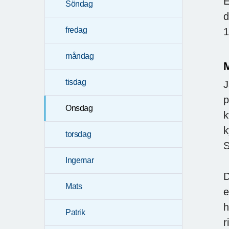
E
Söndag
d
fredag
1
måndag
M
tisdag
J
p
Onsdag
k
k
torsdag
S
Ingemar
D
Mats
e
h
Patrik
r