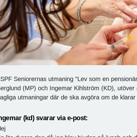
 SPF Seniorernas utmaning ”Lev som en pensionär” 
erglund (MP) och Ingemar Kihlström (KD), utöver a
agliga utmaningar där de ska avgöra om de klarar 
ngemar (kd) svarar via e-post:
ej