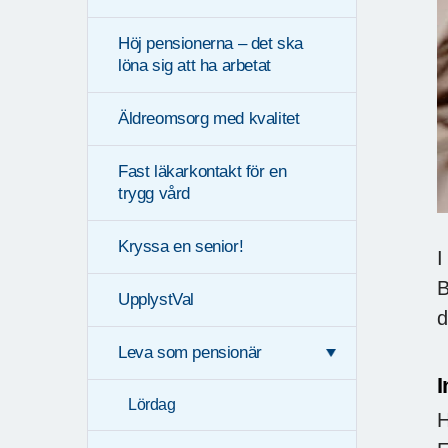
Höj pensionerna – det ska
löna sig att ha arbetat
Äldreomsorg med kvalitet
Fast läkarkontakt för en
trygg vård
Kryssa en senior!
I
B
UpplystVal
d
Leva som pensionär
I
Lördag
H