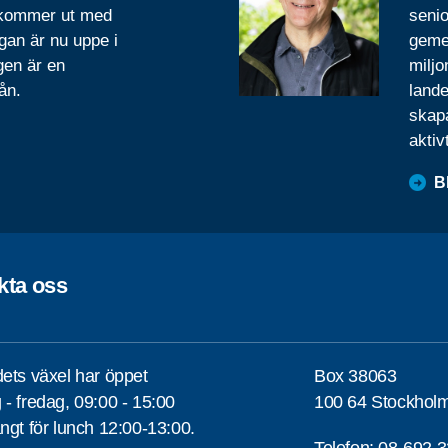
 kommer ut med
senio
gan är nu uppe i
geme
gen är en
miljo
ån.
lande
skapa
aktiv
B
kta oss
ets växel har öppet
Box 38063
- fredag, 09:00 - 15:00
100 64 Stockhol
ngt för lunch 12:00-13:00.
Telefon:
08-692 3