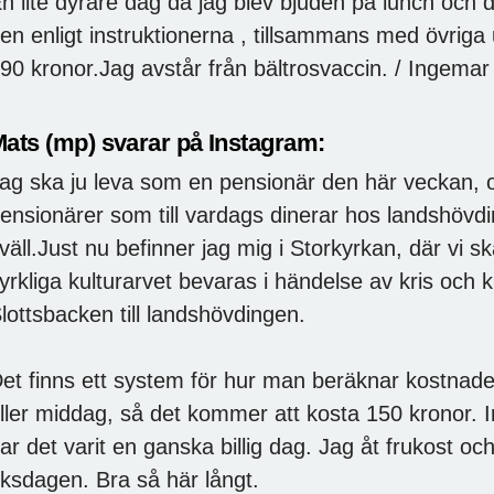
n lite dyrare dag då jag blev bjuden på lunch och d
en enligt instruktionerna , tillsammans med övriga 
90 kronor.Jag avstår från bältrosvaccin. / Ingemar
ats (mp) svarar på Instagram:
ag ska ju leva som en pensionär den här veckan, oc
ensionärer som till vardags dinerar hos landshövdi
väll.Just nu befinner jag mig i Storkyrkan, där vi
yrkliga kulturarvet bevaras i händelse av kris och k
lottsbacken till landshövdingen.
et finns ett system för hur man beräknar kostnade
ller middag, så det kommer att kosta 150 kronor. In
ar det varit en ganska billig dag. Jag åt frukost o
iksdagen. Bra så här långt.