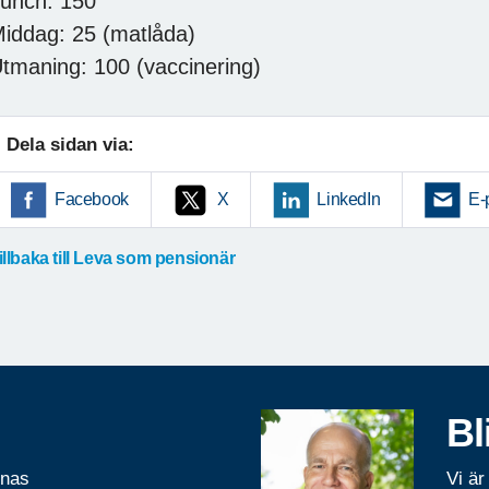
unch: 150
iddag: 25 (matlåda)
tmaning: 100 (vaccinering)
Dela sidan via:
Facebook
X
LinkedIn
E-
illbaka till Leva som pensionär
Bl
rnas
Vi är