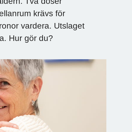
åldern. Två doser
llanrum krävs för
ronor vardera. Utslaget
cka. Hur gör du?