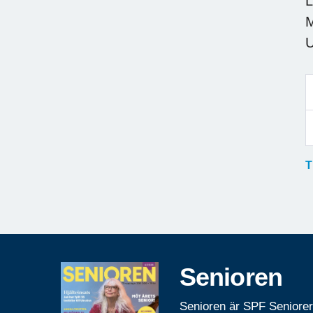
L
M
U
T
Senioren
Senioren är SPF Seniore