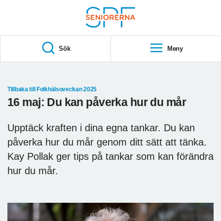
Till övergripande innehåll
S
T
Sök
Meny
A
R
T
Tillbaka till Folkhälsoveckan 2025
16 maj: Du kan påverka hur du mår
Upptäck kraften i dina egna tankar. Du kan
påverka hur du mår genom ditt sätt att tänka.
Kay Pollak ger tips på tankar som kan förändra
hur du mår.