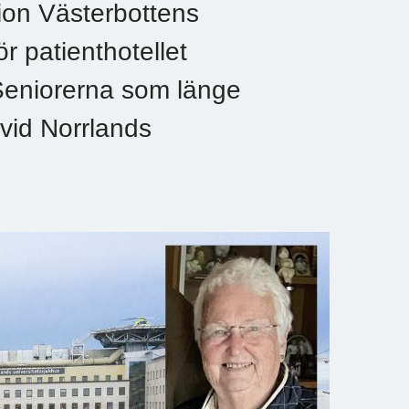
ion Västerbottens
r patienthotellet
 Seniorerna som länge
 vid Norrlands