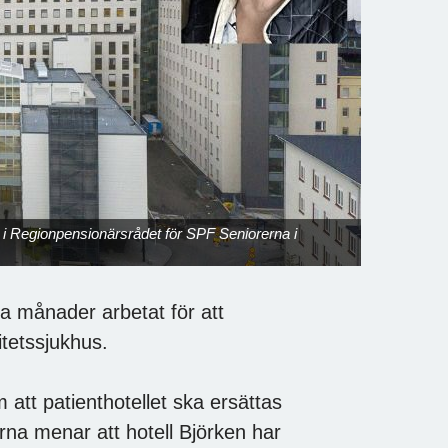
t i Regionpensionärsrådet för SPF Seniorerna i
a månader arbetat för att
itetssjukhus.
att patienthotellet ska ersättas
na menar att hotell Björken har