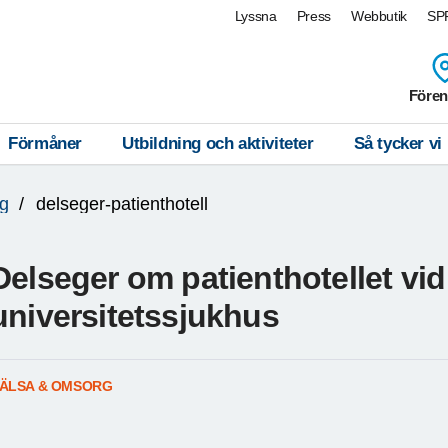
Lyssna
Press
Webbutik
SPF
Fören
Förmåner
Utbildning och aktiviteter
Så tycker vi
g
delseger-patienthotell
Delseger om patienthotellet vi
universitetssjukhus
ÄLSA & OMSORG