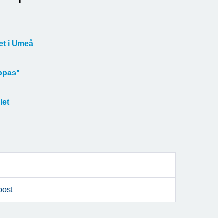
et i Umeå
oppas”
let
post