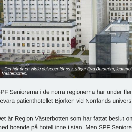
- Det här är en viktig delseger för oss, säger Eva Burström, ledamo
Västerbotten.
PF Seniorerna i de norra regionerna har under fler
evara patienthotellet Björken vid Norrlands univers
et är Region Västerbotten som har fattat beslut om 
ed boende på hotell inne i stan. Men SPF Seniorer