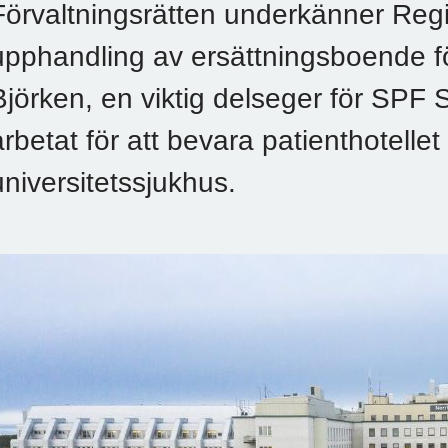
Förvaltningsrätten underkänner Reg
upphandling av ersättningsboende fö
Björken, en viktig delseger för SPF
arbetat för att bevara patienthotellet
universitetssjukhus.