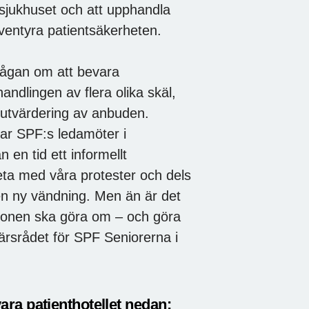
tssjukhuset och att upphandla
 äventyra patientsäkerheten.
rågan om att bevara
andlingen av flera olika skäl,
utvärdering av anbuden.
har SPF:s ledamöter i
en tid ett informellt
eta med våra protester och dels
 en ny vändning. Men än är det
regionen ska göra om – och göra
ärsrådet för SPF Seniorerna i
ra patienthotellet nedan: