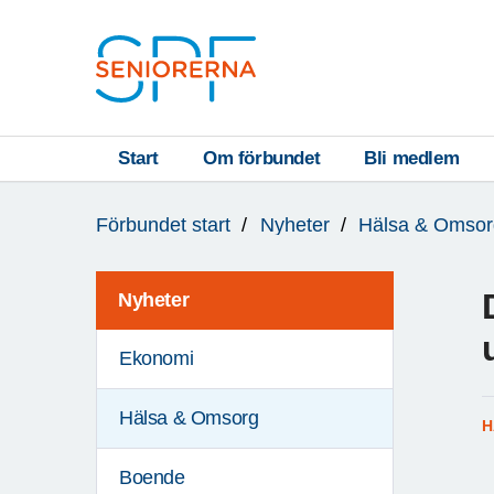
Till övergripande innehåll
S
T
Start
Om förbundet
Bli medlem
Du
A
Förbundet start
Nyheter
Hälsa & Omsor
är
R
här:
T
Nyheter
Ekonomi
Hälsa & Omsorg
H
Boende