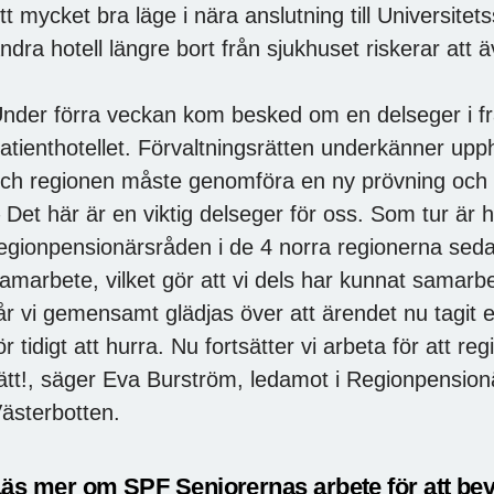
tt mycket bra läge i nära anslutning till Universite
ndra hotell längre bort från sjukhuset riskerar att
nder förra veckan kom besked om en delseger i f
atienthotellet. Förvaltningsrätten underkänner upph
ch regionen måste genomföra en ny prövning och 
 Det här är en viktig delseger för oss. Som tur är 
egionpensionärsråden i de 4 norra regionerna sedan 
amarbete, vilket gör att vi dels har kunnat samarb
år vi gemensamt glädjas över att ärendet nu tagit
ör tidigt att hurra. Nu fortsätter vi arbeta för att 
ätt!, säger Eva Burström, ledamot i Regionpension
ästerbotten.
äs mer om SPF Seniorernas arbete för att beva