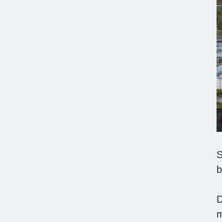
S
b
D
m