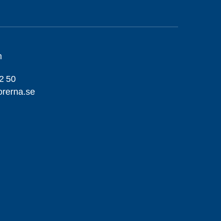
m
2 50
orerna.se