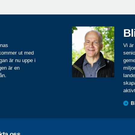
Bl
rnas
Vi är
 kommer ut med
senio
gan är nu uppe i
geme
gen är en
miljo
ån.
lande
skapa
aktiv
B
kta oss