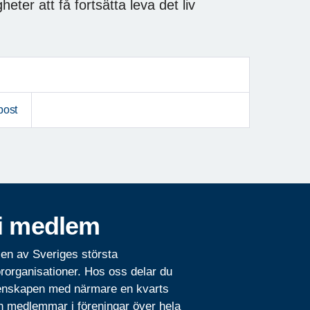
eter att få fortsätta leva det liv
post
i medlem
 en av Sveriges största
rorganisationer. Hos oss delar du
nskapen med närmare en kvarts
n medlemmar i föreningar över hela