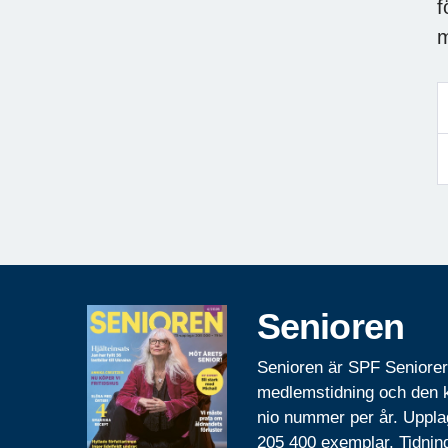
f
m
Senioren
Senioren är SPF Seniore
medlemstidning och den
nio nummer per år. Uppla
205 400 exemplar. Tidnin