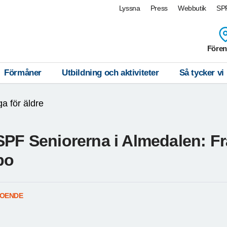
Lyssna
Press
Webbutik
SPF
Fören
Förmåner
Utbildning och aktiviteter
Så tycker vi
a för äldre
SPF Seniorerna i Almedalen: Frå
bo
OENDE