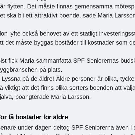
är flytten. Det måste finnas gemensamma mötesplats
et ska bli ett attraktivt boende, sade Maria Larsso
on lyfte också behovet av ett statligt investerings
tt det måste byggas bostäder till kostnader som d
ist fick Maria sammanfatta SPF Seniorernas budskap
yggbranschen på plats
.
 Lyssna på de äldre! Äldre personer är olika, tycker
å viktigt att det finns olika sorters boenden att väl
jälva, poängterade Maria Larsson.
ör få bostäder för äldre
enare under dagen deltog SPF Seniorerna även i 