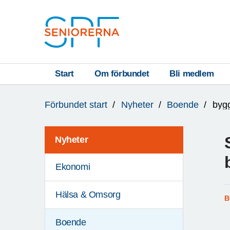
Till övergripande innehåll
S
T
Start
Om förbundet
Bli medlem
Du
A
Förbundet start
Nyheter
Boende
bygg
är
R
här:
T
Nyheter
Ekonomi
Hälsa & Omsorg
B
Boende