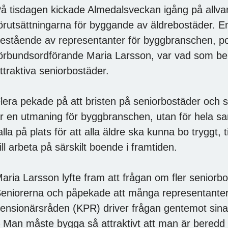
å tisdagen kickade Almedalsveckan igång på allv
örutsättningarna för byggande av äldrebostäder. En
estående av representanter för byggbranschen, po
örbundsordförande Maria Larsson, var vad som beh
ttraktiva seniorbostäder.
lera pekade på att bristen på seniorbostäder och sä
r en utmaning för byggbranschen, utan för hela s
alla på plats för att alla äldre ska kunna bo tryggt
ill arbeta på särskilt boende i framtiden.
aria Larsson lyfte fram att frågan om fler seniorb
eniorerna och påpekade att många representante
ensionärsråden (KPR) driver frågan gentemot sin
 Man måste bygga så attraktivt att man är beredd a