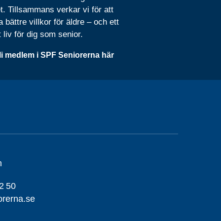
t. Tillsammans verkar vi för att
 bättre villkor för äldre – och ett
t liv för dig som senior.
li medlem i SPF Seniorerna här
m
2 50
orerna.se