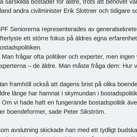
å särskilda bostäder för äldre, trots att behovet 
land andra civilminister Erik Slottner och tidigare 
PF Seniorerna representerades av generalsekrete
fterlyste ett större fokus på äldres egna erfarenhe
ostadspolitiken.
 Man frågar ofta politiker och experter, men ingen v
xperterna – de äldre. Man måste fråga dem: Hur vi
an framhöll också att dagens brist på olika boendef
ldre länge har hamnat i skymundan i bostadspoliti
 Om vi hade haft en fungerande bostadspolitik äve
ler boendeformer, sade Peter Sikström.
om avslutning skickade han med ett tydligt buds