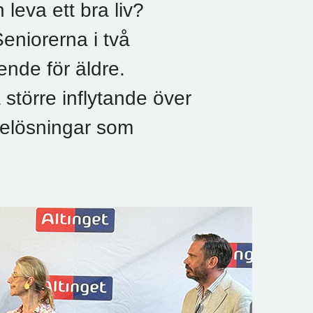
leva ett bra liv?
niorerna i två
nde för äldre.
 större inflytande över
delösningar som