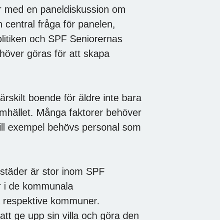
ar med en paneldiskussion om
 central fråga för panelen,
litiken och SPF Seniorernas
över göras för att skapa
rskilt boende för äldre inte bara
amhället. Många faktorer behöver
, till exempel behövs personal som
ostäder är stor inom SPF
r i de kommunala
a respektive kommuner.
tt ge upp sin villa och göra den