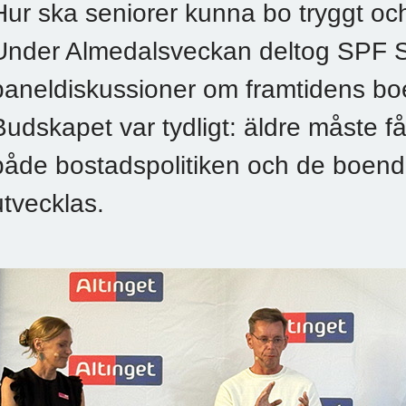
Hur ska seniorer kunna bo tryggt och 
Under Almedalsveckan deltog SPF Se
paneldiskussioner om framtidens boe
Budskapet var tydligt: äldre måste få
både bostadspolitiken och de boen
utvecklas.