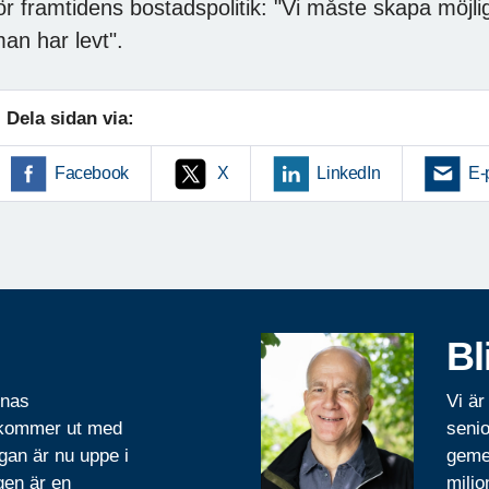
ör framtidens bostadspolitik: "Vi måste skapa möjligh
an har levt".
Dela sidan via:
Facebook
X
LinkedIn
E-
Bl
rnas
Vi är
 kommer ut med
senio
gan är nu uppe i
geme
gen är en
miljo