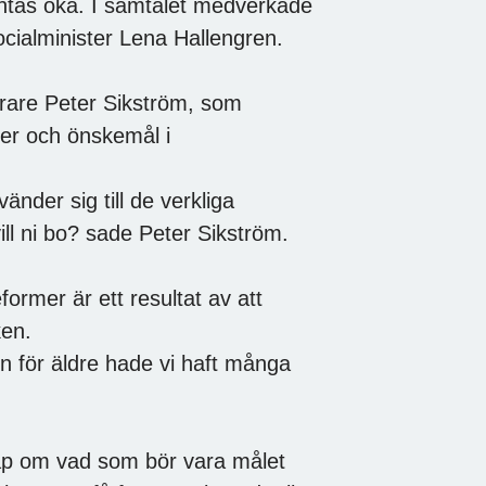
väntas öka. I samtalet medverkade
socialminister Lena Hallengren.
rare Peter Sikström, som
ter och önskemål i
änder sig till de verkliga
ll ni bo? sade Peter Sikström.
ormer är ett resultat av att
ken.
n för äldre hade vi haft många
kap om vad som bör vara målet