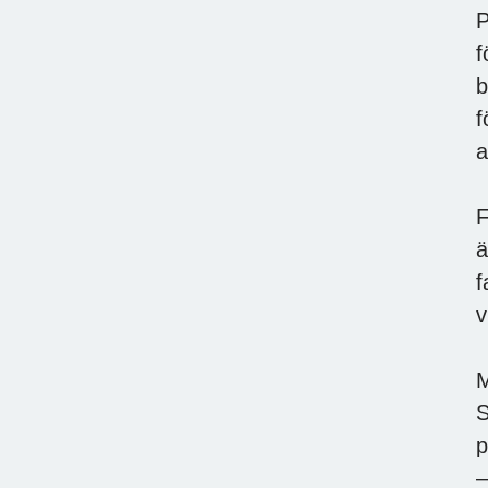
P
f
b
f
a
F
ä
f
v
M
S
p
–