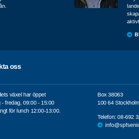
ån.
lande
skapa
aktiv
B
kta oss
ets växel har öppet
Box 38063
- fredag, 09:00 - 15:00
100 64 Stockhol
ngt för lunch 12:00-13:00.
Telefon:
08-692 3
info@spfseni