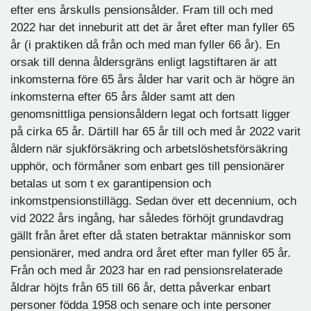
efter ens årskulls pensionsålder. Fram till och med
2022 har det inneburit att det är året efter man fyller 65
år (i praktiken då från och med man fyller 66 år). En
orsak till denna åldersgräns enligt lagstiftaren är att
inkomsterna före 65 års ålder har varit och är högre än
inkomsterna efter 65 års ålder samt att den
genomsnittliga pensionsåldern legat och fortsatt ligger
på cirka 65 år. Därtill har 65 år till och med år 2022 varit
åldern när sjukförsäkring och arbetslöshetsförsäkring
upphör, och förmåner som enbart ges till pensionärer
betalas ut som t ex garantipension och
inkomstpensionstillägg. Sedan över ett decennium, och
vid 2022 års ingång, har således förhöjt grundavdrag
gällt från året efter då staten betraktar människor som
pensionärer, med andra ord året efter man fyller 65 år.
Från och med år 2023 har en rad pensionsrelaterade
åldrar höjts från 65 till 66 år, detta påverkar enbart
personer födda 1958 och senare och inte personer