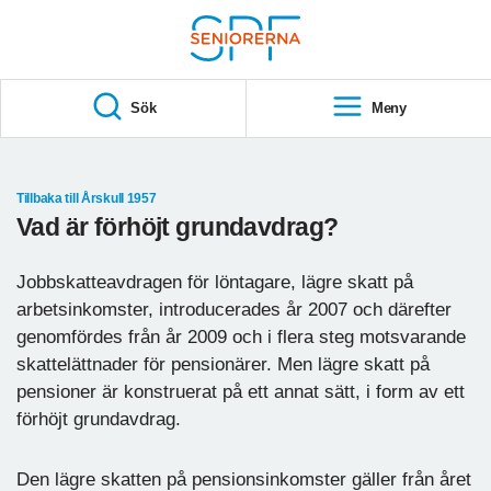
Till övergripande innehåll
S
T
Sök
Meny
A
R
T
Tillbaka till Årskull 1957
Vad är förhöjt grundavdrag?
Jobbskatteavdragen för löntagare, lägre skatt på
arbetsinkomster, introducerades år 2007 och därefter
genomfördes från år 2009 och i flera steg motsvarande
skattelättnader för pensionärer. Men lägre skatt på
pensioner är konstruerat på ett annat sätt, i form av ett
förhöjt grundavdrag.
Den lägre skatten på pensionsinkomster gäller från året