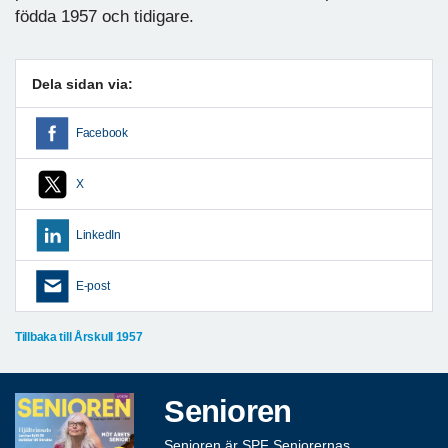
födda 1957 och tidigare.
Dela sidan via:
Facebook
X
LinkedIn
E-post
Tillbaka till Årskull 1957
Senioren
Senioren är SPF Seniorernas