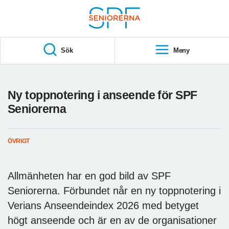
Till övergripande innehåll
S
T
Sök
Meny
A
R
T
Ny toppnotering i anseende för SPF
Seniorerna
ÖVRIGT
Allmänheten har en god bild av SPF
Seniorerna. Förbundet når en ny toppnotering i
Verians Anseendeindex 2026 med betyget
högt anseende och är en av de organisationer