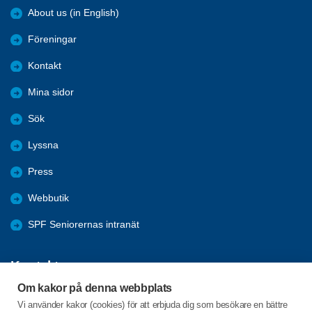
About us (in English)
Föreningar
Kontakt
Mina sidor
Sök
Lyssna
Press
Webbutik
SPF Seniorernas intranät
Kontakta oss
Om kakor på denna webbplats
Förbundets växel har öppet måndag - fredag, 09:00 - 15:00 med
Vi använder kakor (cookies) för att erbjuda dig som besökare en bättre