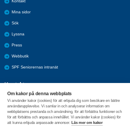
Kontakt
Mina sidor
Sök
Lyssna
Press
Webbutik
SPF Seniorernas intranät
Kontakta oss
Om kakor på denna webbplats
Förbundets växel har öppet måndag - fredag, 09:00 - 15:00 med
Vi använder kakor (cookies) för att erbjuda dig som besökare en bättre
stängt för lunch 12:00-13:00.
användarupplevelse. Vi samlar in och analyserar information om
webbplatsens prestanda och användning, för att förbättra funktioner och
för att förbättra och anpassa innehållet. Vi använder kakor (cookies) för
att kunna erbjuda anpassade annonser.
Läs mer om kakor