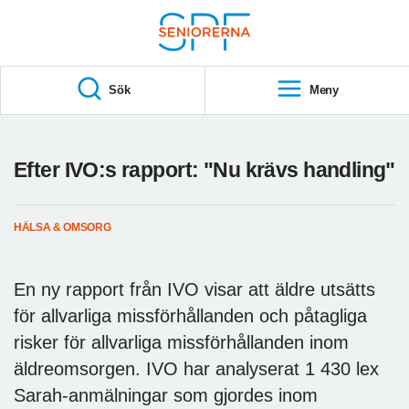
Till övergripande innehåll
S
T
Sök
Meny
A
R
T
Efter IVO:s rapport: "Nu krävs handling"
HÄLSA & OMSORG
En ny rapport från IVO visar att äldre utsätts
för allvarliga missförhållanden och påtagliga
risker för allvarliga missförhållanden inom
äldreomsorgen. IVO har analyserat 1 430 lex
Sarah-anmälningar som gjordes inom