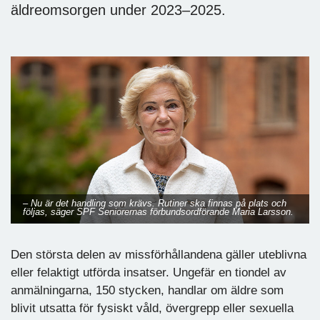
äldreomsorgen under 2023–2025.
– Nu är det handling som krävs. Rutiner ska finnas på plats och
följas, säger SPF Seniorernas förbundsordförande Maria Larsson.
Den största delen av missförhållandena gäller uteblivna
eller felaktigt utförda insatser. Ungefär en tiondel av
anmälningarna, 150 stycken, handlar om äldre som
blivit utsatta för fysiskt våld, övergrepp eller sexuella