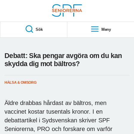
Till övergripande innehåll
S
T
Sök
Meny
A
R
T
Debatt: Ska pengar avgöra om du kan
skydda dig mot bältros?
HÄLSA & OMSORG
Äldre drabbas hårdast av bältros, men
vaccinet kostar tusentals kronor. I en
debattartikel i Sydsvenskan skriver SPF
Seniorerna, PRO och forskare om varför