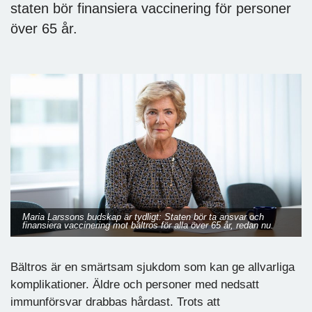
staten bör finansiera vaccinering för personer
över 65 år.
Maria Larssons budskap är tydligt: Staten bör ta ansvar och
finansiera vaccinering mot bältros för alla över 65 år, redan nu.
Bältros är en smärtsam sjukdom som kan ge allvarliga
komplikationer. Äldre och personer med nedsatt
immunförsvar drabbas hårdast. Trots att