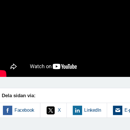
Dela sidan via:
Facebook
X
LinkedIn
E-