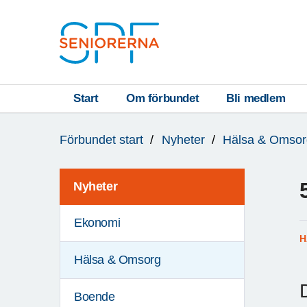
Till övergripande innehåll
S
T
Start
Om förbundet
Bli medlem
Du
A
Förbundet start
Nyheter
Hälsa & Omsor
är
R
här:
T
Nyheter
Ekonomi
H
Hälsa & Omsorg
Boende