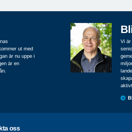
Bl
rnas
Vi är
 kommer ut med
senio
gan är nu uppe i
geme
gen är en
miljo
ån.
lande
skapa
aktiv
B
kta oss