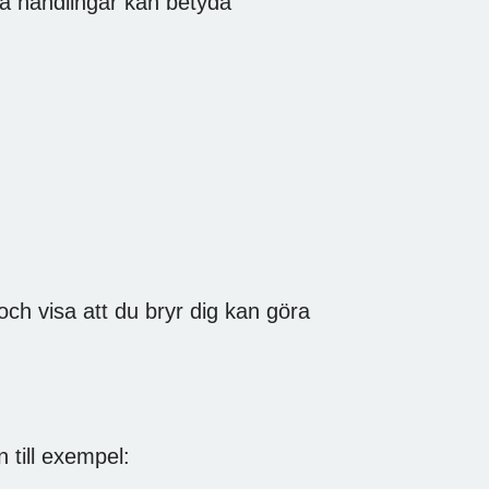
må handlingar kan betyda
och visa att du bryr dig kan göra
an till exempel: