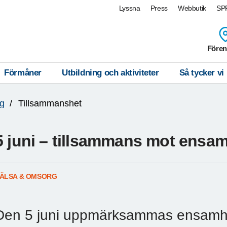
Lyssna
Press
Webbutik
SPF
Fören
Förmåner
Utbildning och aktiviteter
Så tycker vi
g
Tillsammanshet
5 juni – tillsammans mot ensa
ÄLSA & OMSORG
Den 5 juni uppmärksammas ensamhet