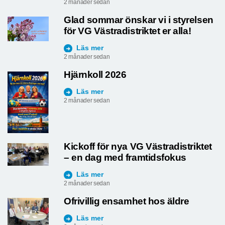
2 månader sedan
Glad sommar önskar vi i styrelsen
för VG Västradistriktet er alla!
Läs mer
2 månader sedan
Hjärnkoll 2026
Läs mer
2 månader sedan
Kickoff för nya VG Västradistriktet
– en dag med framtidsfokus
Läs mer
2 månader sedan
Ofrivillig ensamhet hos äldre
Läs mer