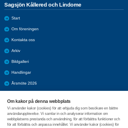
Sagsjön Kållered och Lindome
Start
Om föreningen
Kontakta oss
Arkiv
Bildgalleri
Handlingar
Årsmöte 2026
Bli medlem
Om kakor på denna webbplats
Förmåner
Vi använder kakor (cookies) för att erbjuda dig som besökare en bättre
användarupplevelse. Vi samlar in och analyserar information om
Vårprogram 2026
webbplatsens prestanda och användning, för att förbättra funktioner och
för att förbättra och anpassa innehållet. Vi använder kakor (cookies) för