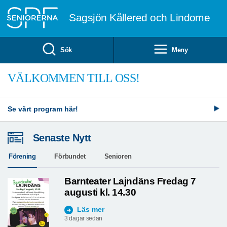
Till övergripande innehåll
Sagsjön Kållered och Lindome
Sök
Meny
VÄLKOMMEN TILL OSS!
Se vårt program här!
Senaste Nytt
Förening
Förbundet
Senioren
Barnteater Lajndäns Fredag 7
augusti kl. 14.30
Läs mer
3 dagar sedan