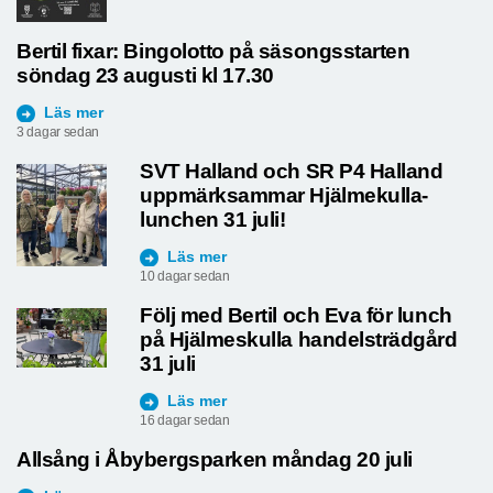
Bertil fixar: Bingolotto på säsongsstarten
söndag 23 augusti kl 17.30
Läs mer
3 dagar sedan
SVT Halland och SR P4 Halland
uppmärksammar Hjälmekulla-
lunchen 31 juli!
Läs mer
10 dagar sedan
Följ med Bertil och Eva för lunch
på Hjälmeskulla handelsträdgård
31 juli
Läs mer
16 dagar sedan
Allsång i Åbybergsparken måndag 20 juli