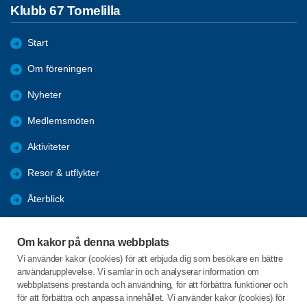
Klubb 67 Tomelilla
Start
Om föreningen
Nyheter
Medlemsmöten
Aktiviteter
Resor & utflykter
Återblick
Förmåner
Om kakor på denna webbplats
Bli medlem
Vi använder kakor (cookies) för att erbjuda dig som besökare en bättre
användarupplevelse. Vi samlar in och analyserar information om
Facebook
webbplatsens prestanda och användning, för att förbättra funktioner och
för att förbättra och anpassa innehållet. Vi använder kakor (cookies) för