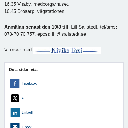
16.35 Vitaby, medborgarhuset.
16.45 Brösarp, vägstationen.
Anmälan senast den 10/8 till
: Lill Sallstedt, tel/sms:
073-70 70 757, epost: lill@sallstedt.se
Vi reser med
Dela sidan via:
Facebook
X
LinkedIn
E-post