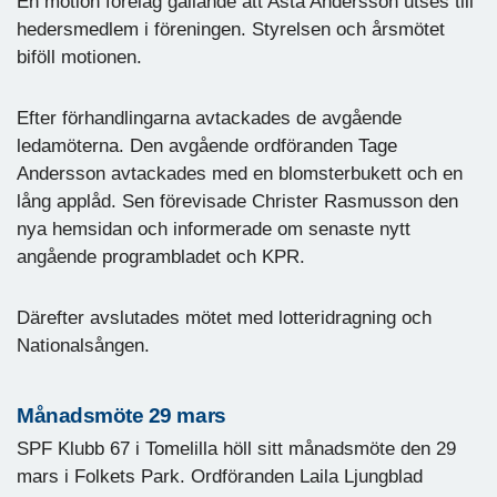
En motion förelåg gällande att Asta Andersson utses till
hedersmedlem i föreningen. Styrelsen och årsmötet
biföll motionen.
Efter förhandlingarna avtackades de avgående
ledamöterna. Den avgående ordföranden Tage
Andersson avtackades med en blomsterbukett och en
lång applåd. Sen förevisade Christer Rasmusson den
nya hemsidan och informerade om senaste nytt
angående programbladet och KPR.
Därefter avslutades mötet med lotteridragning och
Nationalsången.
Månadsmöte 29 mars
SPF Klubb 67 i Tomelilla höll sitt månadsmöte den 29
mars i Folkets Park. Ordföranden Laila Ljungblad