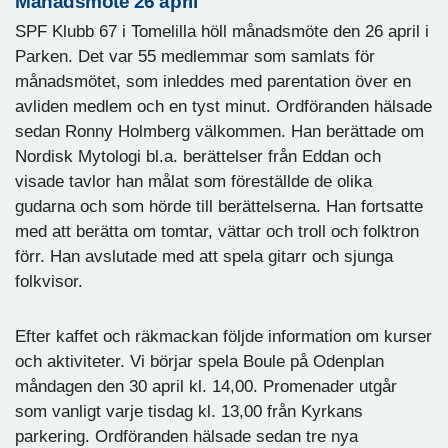
Månadsmöte 26 april
SPF Klubb 67 i Tomelilla höll månadsmöte den 26 april i
Parken. Det var 55 medlemmar som samlats för
månadsmötet, som inleddes med parentation över en
avliden medlem och en tyst minut. Ordföranden hälsade
sedan Ronny Holmberg välkommen. Han berättade om
Nordisk Mytologi bl.a. berättelser från Eddan och
visade tavlor han målat som föreställde de olika
gudarna och som hörde till berättelserna. Han fortsatte
med att berätta om tomtar, vättar och troll och folktron
förr. Han avslutade med att spela gitarr och sjunga
folkvisor.
Efter kaffet och räkmackan följde information om kurser
och aktiviteter. Vi börjar spela Boule på Odenplan
måndagen den 30 april kl. 14,00. Promenader utgår
som vanligt varje tisdag kl. 13,00 från Kyrkans
parkering. Ordföranden hälsade sedan tre nya