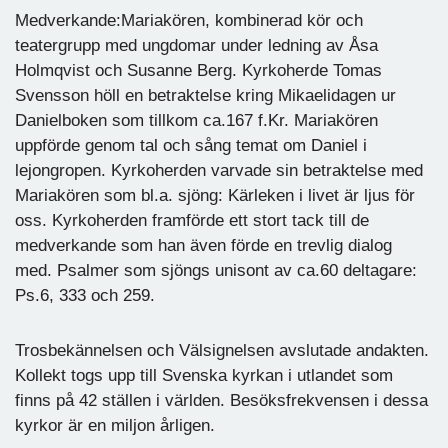
Medverkande:Mariakören, kombinerad kör och
teatergrupp med ungdomar under ledning av Åsa
Holmqvist och Susanne Berg. Kyrkoherde Tomas
Svensson höll en betraktelse kring Mikaelidagen ur
Danielboken som tillkom ca.167 f.Kr. Mariakören
uppförde genom tal och sång temat om Daniel i
lejongropen. Kyrkoherden varvade sin betraktelse med
Mariakören som bl.a. sjöng: Kärleken i livet är ljus för
oss. Kyrkoherden framförde ett stort tack till de
medverkande som han även förde en trevlig dialog
med. Psalmer som sjöngs unisont av ca.60 deltagare:
Ps.6, 333 och 259.
Trosbekännelsen och Välsignelsen avslutade andakten.
Kollekt togs upp till Svenska kyrkan i utlandet som
finns på 42 ställen i världen. Besöksfrekvensen i dessa
kyrkor är en miljon årligen.