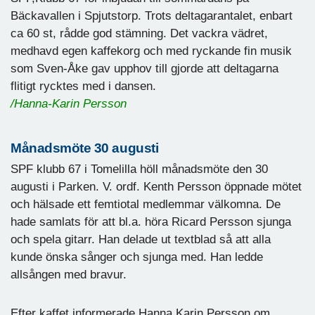
Bäckavallen i Spjutstorp. Trots deltagarantalet, enbart
ca 60 st, rådde god stämning. Det vackra vädret,
medhavd egen kaffekorg och med ryckande fin musik
som Sven-Åke gav upphov till gjorde att deltagarna
flitigt rycktes med i dansen.
/Hanna-Karin Persson
Månadsmöte 30 augusti
SPF klubb 67 i Tomelilla höll månadsmöte den 30
augusti i Parken. V. ordf. Kenth Persson öppnade mötet
och hälsade ett femtiotal medlemmar välkomna. De
hade samlats för att bl.a. höra Ricard Persson sjunga
och spela gitarr. Han delade ut textblad så att alla
kunde önska sånger och sjunga med. Han ledde
allsången med bravur.
Efter kaffet informerade Hanna Karin Persson om