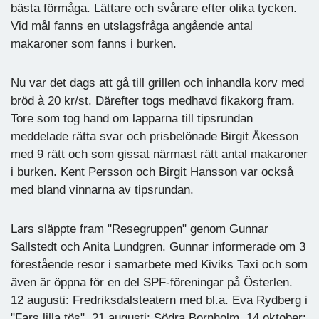
bästa förmåga. Lättare och svårare efter olika tycken.
Vid mål fanns en utslagsfråga angående antal
makaroner som fanns i burken.
Nu var det dags att gå till grillen och inhandla korv med
bröd à 20 kr/st. Därefter togs medhavd fikakorg fram.
Tore som tog hand om lapparna till tipsrundan
meddelade rätta svar och prisbelönade Birgit Åkesson
med 9 rätt och som gissat närmast rätt antal makaroner
i burken. Kent Persson och Birgit Hansson var också
med bland vinnarna av tipsrundan.
Lars släppte fram "Resegruppen" genom Gunnar
Sallstedt och Anita Lundgren. Gunnar informerade om 3
förestående resor i samarbete med Kiviks Taxi och som
även är öppna för en del SPF-föreningar på Österlen.
12 augusti: Fredriksdalsteatern med bl.a. Eva Rydberg i
"Fars lilla tös". 21 augusti: Södra Bornholm. 14 oktober: