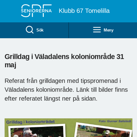
Till övergripande innehåll
Klubb 67 Tomelilla
Sök
Meny
Grilldag i Väladalens koloniområde 31
maj
Referat från grilldagen med tipspromenad i
Väladalens koloniområde. Länk till bilder finns
efter referatet längst ner på sidan.