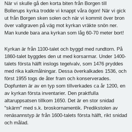
När vi skulle gå den korta biten från Borgen till
Bollerups kyrka trodde vi knappt våra ögon! När vi gick
ut från Borgen sken solen och när vi kommit över bron
över vallgraven på väg mot kyrkan vräkte snön ner.
Man kunde bara ana kyrkan som låg 60-70 meter bort!
Kyrkan är från 1100-talet och byggd med rundtorn. På
1860-talet byggdes den ut med korsarmar. Under 1400-
talets första hälft inslogs tegelvalv, som 1476 pryddes
med rika kalkmålningar. Dessa överkalkades 1536, och
först 1955 togs de åter fram och konserverades.
Dopfunten är av en typ som tillverkades ca år 1200, en
av kyrkan första inventarier. Den praktfulla
altaruppsatsen tillkom 1650. Det är en stor snidad
"skärm" med s.k. broskornamentik. Predikstolen av
renäsannstyp är från 1600-talets första hälft, rikt snidad
och målad.