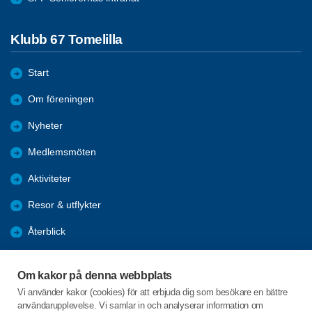
Klubb 67 Tomelilla
Start
Om föreningen
Nyheter
Medlemsmöten
Aktiviteter
Resor & utflykter
Återblick
Förmåner
Om kakor på denna webbplats
Bli medlem
Vi använder kakor (cookies) för att erbjuda dig som besökare en bättre
användarupplevelse. Vi samlar in och analyserar information om
Facebook