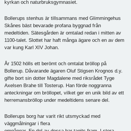
kyrkan och naturbruksgymnasiet.
Bollerups stenhus är tillsammans med Glimmingehus
Skånes bäst bevarade profana byggnad från
medeltiden. Sätesgården är omtalad redan i mitten av
1100-talet. Slottet har haft många ägare och en av dem
var kung Karl XIV Johan.
År 1502 hölls ett berömt och omtalat bröllop på
Bollerup. Dåvarande ägaren Oluf Stigsen Krognos d.y.
gifte bort sin dotter Magdalene med riksrådet Tyge
Axelsen Brahe till Tosterup. Han förde noggranna
anteckningar om bröllopet, vilket ger en unik bild av ett
herremansbröllop under medeltidens senare del.
Bollerups borg har varit rikt utsmyckad med
väggmålningar i flera
omgångar. En del av dessa har tagits fram. I stora