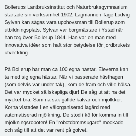
Bollerups Lantbruksinstitut och Naturbruksgymnasium
startade sin verksamhet 1902. Lagmannen Tage Ludvig
Sylvan kan sägas vara upphovsman till Bollerup som
utbildningsplats. Sylvan var borgmästare i Ystad när
han tog över Bollerup 1844. Han var en man med
innovativa idéer som haft stor betydelse för jordbrukets
utveckling.
På Bollerup har man ca 100 egna hästar. Eleverna kan
ta med sig egna hästar. När vi passerade hästhagen
(som delvis var under tak), kom de fram och ville hälsa.
Det var mycket sällskapliga djur! De såg ut att ha det
mycket bra. Samma sak gällde kalvar och mjölkkor.
Korna vistades i en välorganiserad lagård med
automatiserad mjölkning. De stod i kö för komma in till
mjölkningsroboten! En "robotdammsugare" mockade
och såg till att det var rent på golvet.