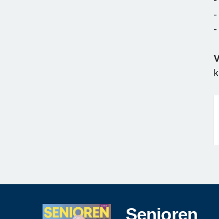
-
-
V
k
Senioren