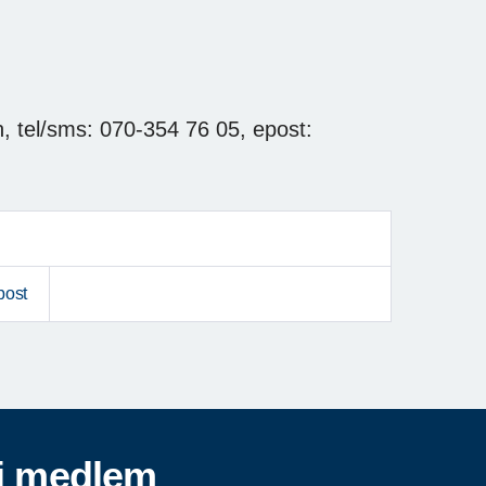
n, tel/sms: 070-354 76 05, epost:
post
i medlem