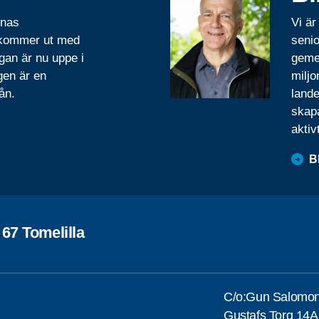
rnas
Vi är
 kommer ut med
senio
gan är nu uppe i
geme
gen är en
miljo
ån.
lande
skapa
aktiv
B
67 Tomelilla
C/o:Gun Salomo
Gustafs Torg 14A