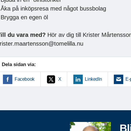
 Åka på inköpsresa med något bussbolag
 Brygga en egen öl
ill du vara med?
Hör av dig till Krister Mårtensso
rister.maartensson@tomelilla.nu
Dela sidan via:
Facebook
X
LinkedIn
E-
Bl