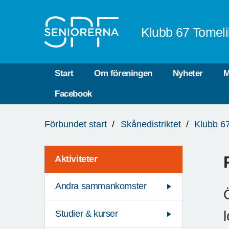
Till övergripande innehåll
Klubb 67 Tomeli
Start
Om föreningen
Nyheter
M
Facebook
Du
Förbundet start
Skånedistriktet
Klubb 67
är
här:
Aktiviteter
Andra sammankomster
Studier & kurser