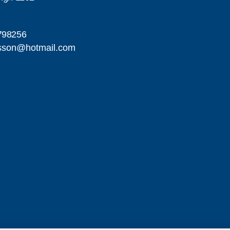
798256
sson@hotmail.com