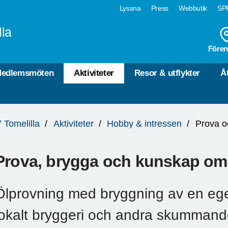
Lyssna
Press
Webbutik
SPF
lla
Fören
edlemsmöten
Aktiviteter
Resor & utflykter
Å
 Tomelilla
Aktiviteter
Hobby & intressen
Prova o
Prova, brygga och kunskap om
Ölprovning med bryggning av en ege
lokalt bryggeri och andra skummande 