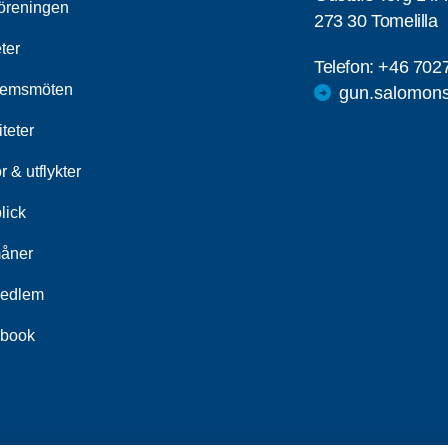
öreningen
273 30 Tomelilla
ter
Telefon:
+46 702
lemsmöten
gun.salomon
iteter
 & utflykter
lick
åner
medlem
book