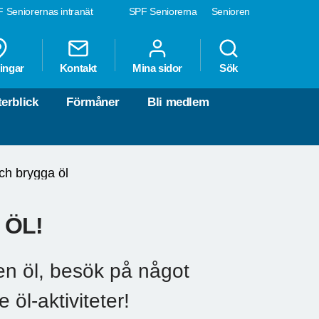
 Seniorernas intranät
SPF Seniorerna
Senioren
ingar
Kontakt
Mina sidor
Sök
terblick
Förmåner
Bli medlem
ch brygga öl
 ÖL!
n öl, besök på något
öl-aktiviteter!