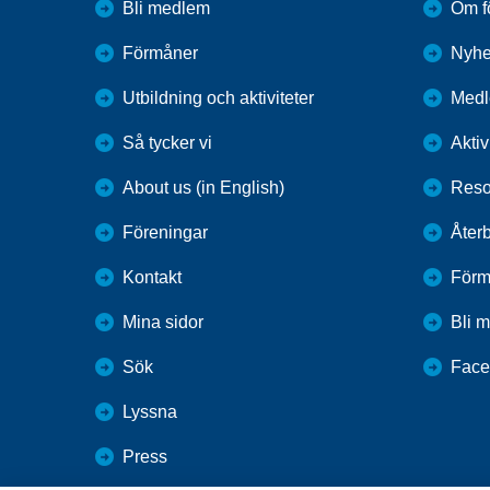
Bli medlem
Om f
Förmåner
Nyhe
Utbildning och aktiviteter
Med
Så tycker vi
Aktiv
About us (in English)
Resor
Föreningar
Återb
Kontakt
Förm
Mina sidor
Bli 
Sök
Face
Lyssna
Press