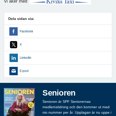
Vi åker med
Dela sidan via:
Facebook
X
LinkedIn
E-post
Senioren
Senioren är SPF Seniorernas
medlemstidning och den kommer ut med
nio nummer per år. Upplagan är nu uppe i