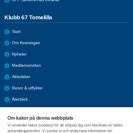
Klubb 67 Tomelilla
Start
Om föreningen
Nyheter
Medlemsmöten
Aktiviteter
Resor & utflykter
Återblick
Förmåner
Om kakor på denna webbplats
Bli medlem
Vi använder kakor (cookies) för att erbjuda dig som besökare en bättre
användarupplevelse. Vi samlar in och analyserar information om