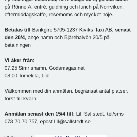
på Rönne Å, entré, guidning och lunch på Norrviken,
eftermiddagskaffe, resemoms och mycket nöje.
Betalas till
Bankgiro 5705-1237 Kiviks Taxi AB,
senast
den 20/4
, ange namn och Bjärehalvön 20/5 på
betalningen
Vi åker från
:
07.25 Simrishamn, Godsmagasinet
08.00 Tomelilla, Lidl
Välkommen med din anmälan, begränsat antal platser,
först till kvarn…
Anmälan senast den 15/4 till
: Lill Sallstedt, tel/sms
073-70 70 757, epost lill@sallstedt.se