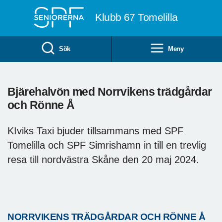
Till övergripande innehåll
Klubb 67 Tomelilla
Sök
Meny
Bjärehalvön med Norrvikens trädgårdar
och Rönne Å
KIviks Taxi bjuder tillsammans med SPF
Tomelilla och SPF Simrishamn in till en trevlig
resa till nordvästra Skåne den 20 maj 2024.
NORRVIKENS TRÄDGÅRDAR OCH RÖNNE Å