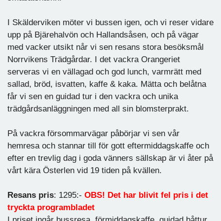
I Skälderviken möter vi bussen igen, och vi reser vidare
upp på Bjärehalvön och Hallandsåsen, och på vägar
med vacker utsikt når vi sen resans stora besöksmål
Norrvikens Trädgårdar. I det vackra Orangeriet
serveras vi en vällagad och god lunch, varmrätt med
sallad, bröd, isvatten, kaffe & kaka. Mätta och belåtna
får vi sen en guidad tur i den vackra och unika
trädgårdsanläggningen med all sin blomsterprakt.
På vackra försommarvägar påbörjar vi sen vår
hemresa och stannar till för gott eftermiddagskaffe och
efter en trevlig dag i goda vänners sällskap är vi åter på
vårt kära Österlen vid 19 tiden på kvällen.
Resans pris
: 1295:-
OBS! Det har blivit fel pris i det
tryckta programbladet
I priset ingår bussresa, förmiddagskaffe, guidad båttur