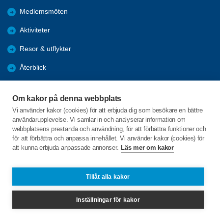
Medlemsmöten
Aktiviteter
Resor & utflykter
Återblick
Förmåner
Om kakor på denna webbplats
Bli medlem
Vi använder kakor (cookies) för att erbjuda dig som besökare en bättre
användarupplevelse. Vi samlar in och analyserar information om
Facebook
webbplatsens prestanda och användning, för att förbättra funktioner och
för att förbättra och anpassa innehållet. Vi använder kakor (cookies) för
att kunna erbjuda anpassade annonser.
Läs mer om kakor
C/o:Gun Salomonsson
Gustafs Torg 14A lgh 1102
273 30 Tomelilla
Tillåt alla kakor
Telefon:
+46 702798256
Inställningar för kakor
gun.salomonsson@hotmail.com