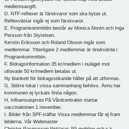
medlemsavgift.
D. NTF-reflexer är färskvaror som ska bytas ut.
Reflexvästar ingår ej som färskvaror.
E. Programkommittén består av Monica Norén och Inga
Persson från Styrelsen.
Kerstin Eriksson och Roland Olsson ingår som
medlemmar. Ytterligare 2 medlemmar är önskvärda i
Programkommittén.
F. Bidragsinformation 35 kr/medlem i nuläget mot
utlovade 50 kr/medlem betalas ut.
Ny blankett för bidragssökande håller på att utformas.
G. Större lokal i vissa sammanhang behövs. Ännu har
kommunen ej lyckats finna någon.
H. Influensaspruta På Vårdcentralen startar
vaccinationen 1 november.
I. Bilder från SPF-träffar Vissa medlemmar får ej fram
bilderna. Vår Webmaster
Christer Rasmusson förklarar: På mobilen och s.k.