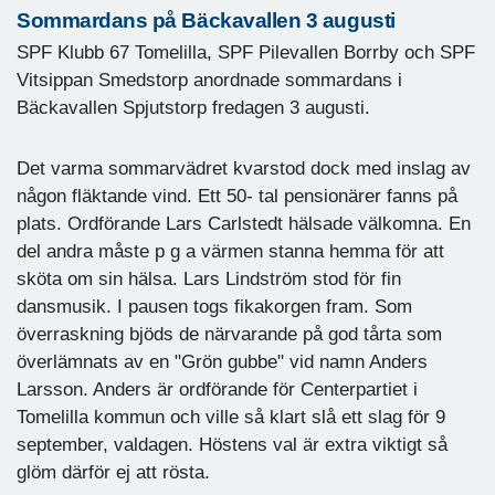
Sommardans på Bäckavallen 3 augusti
SPF Klubb 67 Tomelilla, SPF Pilevallen Borrby och SPF
Vitsippan Smedstorp anordnade sommardans i
Bäckavallen Spjutstorp fredagen 3 augusti.
Det varma sommarvädret kvarstod dock med inslag av
någon fläktande vind. Ett 50- tal pensionärer fanns på
plats. Ordförande Lars Carlstedt hälsade välkomna. En
del andra måste p g a värmen stanna hemma för att
sköta om sin hälsa. Lars Lindström stod för fin
dansmusik. I pausen togs fikakorgen fram. Som
överraskning bjöds de närvarande på god tårta som
överlämnats av en "Grön gubbe" vid namn Anders
Larsson. Anders är ordförande för Centerpartiet i
Tomelilla kommun och ville så klart slå ett slag för 9
september, valdagen. Höstens val är extra viktigt så
glöm därför ej att rösta.