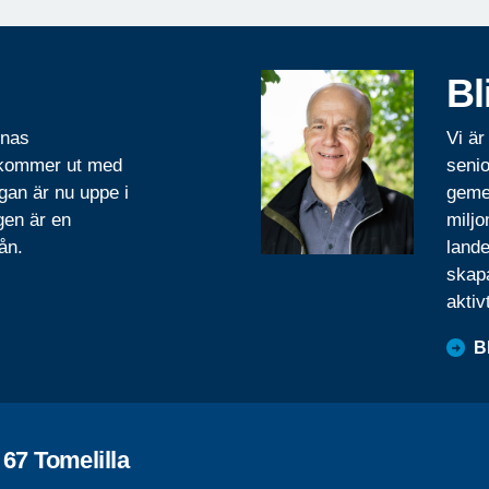
Bl
rnas
Vi är
 kommer ut med
senio
gan är nu uppe i
geme
gen är en
miljo
ån.
lande
skapa
aktiv
B
67 Tomelilla