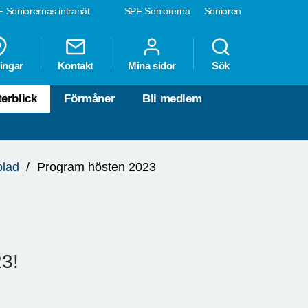
 Seniorernas intranät
SPF Seniorerna
Senioren
ingar
Kontakt
Mina sidor
Sök
terblick
Förmåner
Bli medlem
lad
Program hösten 2023
23!