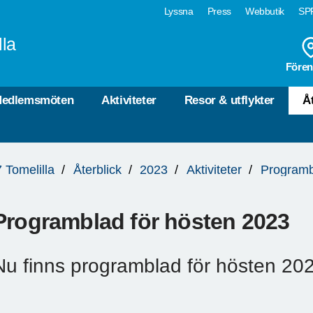
Lyssna
Press
Webbutik
SPF
lla
Fören
edlemsmöten
Aktiviteter
Resor & utflykter
Å
 Tomelilla
Återblick
2023
Aktiviteter
Programb
Programblad för hösten 2023
Nu finns programblad för hösten 20