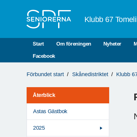
Till övergripande innehåll
Klubb 67 Tomeli
Start
Om föreningen
Nyheter
M
Facebook
Du
Förbundet start
Skånedistriktet
Klubb 67
är
här:
Återblick
Astas Gästbok
2025