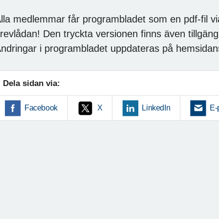
lla medlemmar får programbladet som en pdf-fil via 
revlådan! Den tryckta versionen finns även tillgä
ndringar i programbladet uppdateras på hemsidans
Dela sidan via:
Facebook
X
LinkedIn
E-