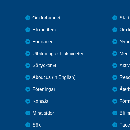
Om förbundet
Start
Bli medlem
Om f
Förmåner
Nyhe
Utbildning och aktiviteter
Med
Så tycker vi
Aktiv
About us (in English)
Resor
Föreningar
Återb
Kontakt
Förm
Mina sidor
Bli 
Sök
Face