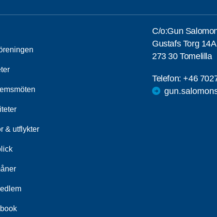
C/o:Gun Salomo
Gustafs Torg 14A
öreningen
273 30 Tomelilla
ter
Telefon:
+46 702
lemsmöten
gun.salomon
iteter
 & utflykter
lick
åner
medlem
book