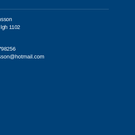
nsson
 lgh 1102
798256
sson@hotmail.com