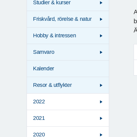
Studier & kurser
A
Friskvård, rörelse & natur
b
Ä
Hobby & intressen
Samvaro
Kalender
Resor & utflykter
2022
2021
2020