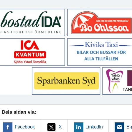
Dela sidan via:
Facebook
X
LinkedIn
E-