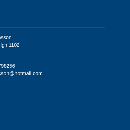
nsson
 lgh 1102
798256
sson@hotmail.com