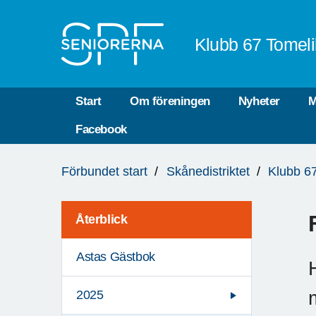
Till övergripande innehåll
Klubb 67 Tomeli
Start
Om föreningen
Nyheter
M
Facebook
Du
Förbundet start
Skånedistriktet
Klubb 67
är
här:
Återblick
Astas Gästbok
2025