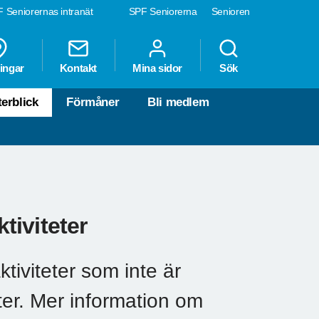
 Seniorernas intranät
SPF Seniorerna
Senioren
ingar
Kontakt
Mina sidor
Sök
terblick
Förmåner
Bli medlem
tiviteter
ktiviteter som inte är
ter. Mer information om