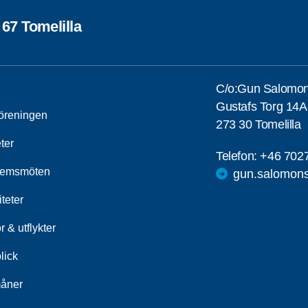
67 Tomelilla
C/o:Gun Salomo
Gustafs Torg 14A
öreningen
273 30 Tomelilla
ter
Telefon:
+46 702
lemsmöten
gun.salomon
iteter
 & utflykter
lick
åner