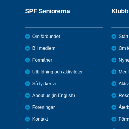
SPF Seniorerna
Klubb 
Om förbundet
Start
Bli medlem
Om f
Förmåner
Nyhe
Utbildning och aktiviteter
Med
Så tycker vi
Aktiv
About us (in English)
Resor
Föreningar
Återb
Kontakt
Förm