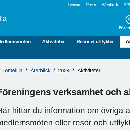
Lyssna
Press
Webbutik
SPF
lla
Fören
edlemsmöten
Aktiviteter
Resor & utflykter
Å
 Tomelilla
Återblick
2024
Aktiviteter
Föreningens verksamhet och ak
Här hittar du information om övriga a
medlemsmöten eller resor och utflyk