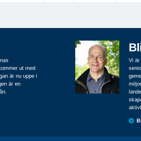
Bl
rnas
Vi är
 kommer ut med
senio
gan är nu uppe i
geme
gen är en
miljo
ån.
lande
skapa
aktiv
B