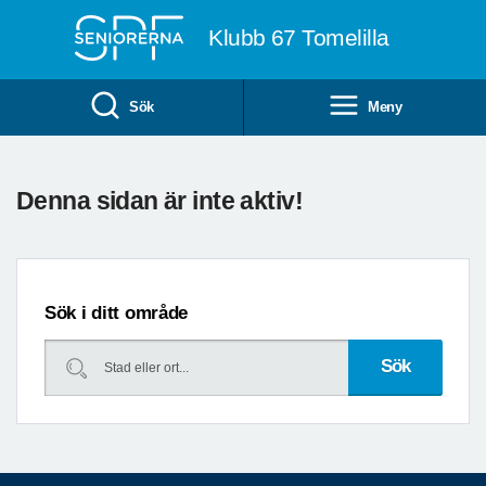
Till övergripande innehåll
Klubb 67 Tomelilla
Sök
Meny
Föregående
Kommande
Denna sidan är inte aktiv!
datum
datum
Sök i ditt område