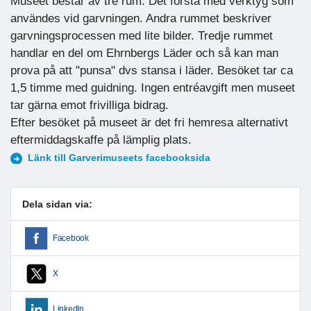
Museet består av tre rum. Det första med verktyg som
användes vid garvningen. Andra rummet beskriver
garvningsprocessen med lite bilder. Tredje rummet
handlar en del om Ehrnbergs Läder och så kan man
prova på att "punsa" dvs stansa i läder. Besöket tar ca
1,5 timme med guidning. Ingen entréavgift men museet
tar gärna emot frivilliga bidrag.
Efter besöket på museet är det fri hemresa alternativt
eftermiddagskaffe på lämplig plats.
Länk till Garverimuseets facebooksida
Dela sidan via:
Facebook
X
LinkedIn