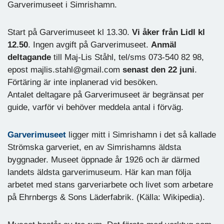
Garverimuseet i Simrishamn.
Start på Garverimuseet kl 13.30.
Vi åker från Lidl kl
12.50
. Ingen avgift på Garverimuseet.
Anmäl
deltagande
till Maj-Lis Ståhl, tel/sms 073-540 82 98,
epost majlis.stahl@gmail.com
senast den 22 juni
.
Förtäring är inte inplanerad vid besöken.
Antalet deltagare på Garverimuseet är begränsat per
guide, varför vi behöver meddela antal i förväg.
Garverimuseet
ligger mitt i Simrishamn i det så kallade
Strömska garveriet, en av Simrishamns äldsta
byggnader. Museet öppnade år 1926 och är därmed
landets äldsta garverimuseum. Här kan man följa
arbetet med stans garveriarbete och livet som arbetare
på Ehrnbergs & Sons Läderfabrik. (Källa: Wikipedia).