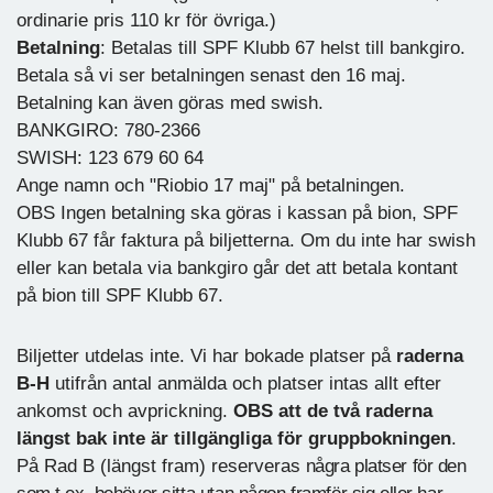
ordinarie pris 110 kr för övriga.)
Betalning
: Betalas till SPF Klubb 67 helst till bankgiro.
Betala så vi ser betalningen senast den 16 maj.
Betalning kan även göras med swish.
BANKGIRO: 780-2366
SWISH: 123 679 60 64
Ange namn och "Riobio 17 maj" på betalningen.
OBS Ingen betalning ska göras i kassan på bion, SPF
Klubb 67 får faktura på biljetterna. Om du inte har swish
eller kan betala via bankgiro går det att betala kontant
på bion till SPF Klubb 67.
Biljetter utdelas inte. Vi har bokade platser på
raderna
B-H
utifrån antal anmälda och platser intas allt efter
ankomst och avprickning.
OBS att de två raderna
längst bak inte är tillgängliga för gruppbokningen
.
På Rad B (längst fram) reserveras
några platser för den