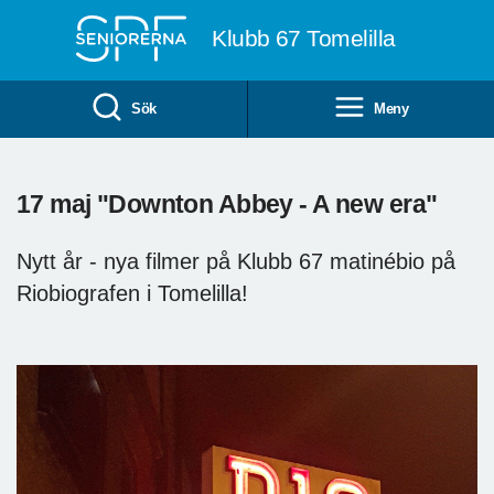
Till övergripande innehåll
Klubb 67 Tomelilla
Sök
Meny
17 maj "Downton Abbey - A new era"
Nytt år - nya filmer på Klubb 67 matinébio på
Riobiografen i Tomelilla!