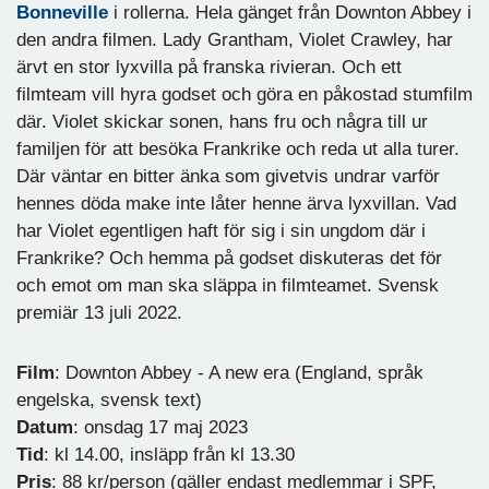
Bonneville
i rollerna. Hela gänget från Downton Abbey i
den andra filmen. Lady Grantham, Violet Crawley, har
ärvt en stor lyxvilla på franska rivieran. Och ett
filmteam vill hyra godset och göra en påkostad stumfilm
där. Violet skickar sonen, hans fru och några till ur
familjen för att besöka Frankrike och reda ut alla turer.
Där väntar en bitter änka som givetvis undrar varför
hennes döda make inte låter henne ärva lyxvillan. Vad
har Violet egentligen haft för sig i sin ungdom där i
Frankrike? Och hemma på godset diskuteras det för
och emot om man ska släppa in filmteamet. Svensk
premiär 13 juli 2022.
Film
: Downton Abbey - A new era (England, språk
engelska, svensk text)
Datum
: onsdag 17 maj 2023
Tid
: kl 14.00, insläpp från kl 13.30
Pris
: 88 kr/person (gäller endast medlemmar i SPF,