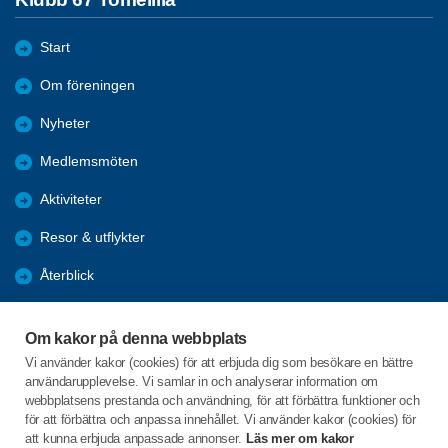
Start
Om föreningen
Nyheter
Medlemsmöten
Aktiviteter
Resor & utflykter
Återblick
Förmåner
Om kakor på denna webbplats
Bli medlem
Vi använder kakor (cookies) för att erbjuda dig som besökare en bättre
användarupplevelse. Vi samlar in och analyserar information om
Facebook
webbplatsens prestanda och användning, för att förbättra funktioner och
för att förbättra och anpassa innehållet. Vi använder kakor (cookies) för
att kunna erbjuda anpassade annonser.
Läs mer om kakor