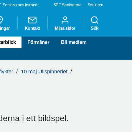
 Seniorernas intranät
SPF Seniorerna
Senioren
ingar
Kontakt
Mina sidor
Sök
terblick
Förmåner
Bli medlem
flykter
10 maj Ullspinneriet
derna i ett bildspel.