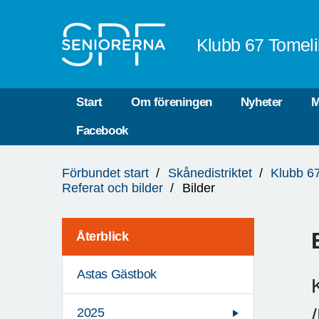
Till övergripande innehåll
Klubb 67 Tomeli
Start
Om föreningen
Nyheter
M
Facebook
Du
Förbundet start
Skånedistriktet
Klubb 67
är
Referat och bilder
Bilder
här:
Återblick
Astas Gästbok
2025