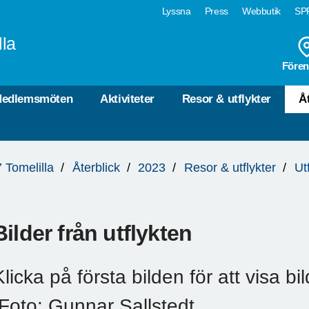
Lyssna
Press
Webbutik
SPF
lla
Fören
edlemsmöten
Aktiviteter
Resor & utflykter
Å
 Tomelilla
Återblick
2023
Resor & utflykter
Ut
Bilder från utflykten
Klicka på första bilden för att visa bil
/Foto: Gunnar Sallstedt