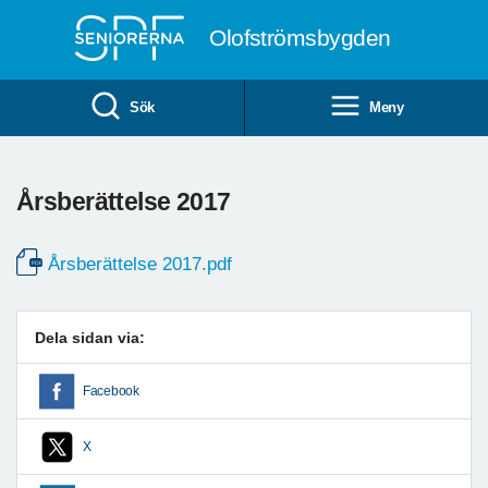
Till övergripande innehåll
Olofströmsbygden
Sök
Meny
Årsberättelse 2017
Årsberättelse 2017.pdf
Dela sidan via:
Facebook
X