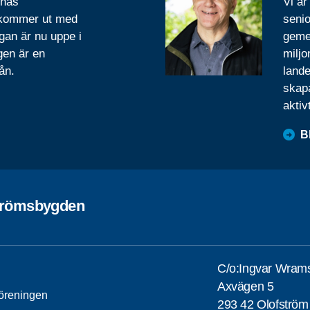
rnas
Vi är
 kommer ut med
senio
gan är nu uppe i
geme
gen är en
miljo
ån.
lande
skapa
aktiv
B
trömsbygden
C/o:Ingvar Wram
Axvägen 5
öreningen
293 42 Olofström