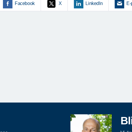
Facebook
X
LinkedIn
E-
Bl