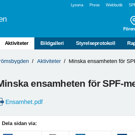
Lyssna
Press
Webbutik
SPF
en
Fören
Aktiviteter
Bildgalleri
Styrelseprotokoll
Rap
trömsbygden
Aktiviteter
Minska ensamheten för S
Minska ensamheten för SPF-m
Ensamhet.pdf
Dela sidan via: