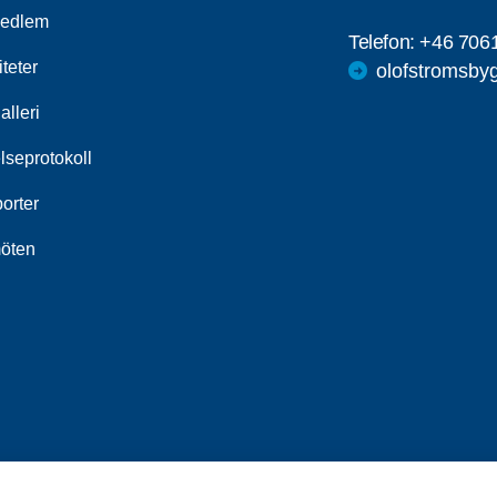
medlem
Telefon:
+46 706
iteter
olofstromsby
alleri
lseprotokoll
orter
öten