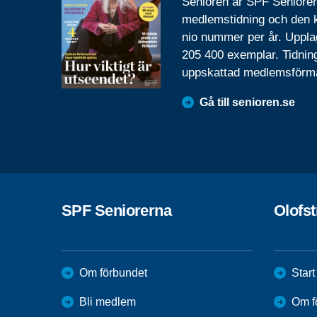
Senioren är SPF Seniore
medlemstidning och den
nio nummer per år. Uppla
205 400 exemplar. Tidnin
uppskattad medlemsförm
Gå till senioren.se
SPF Seniorerna
Olofs
Om förbundet
Start
Bli medlem
Om f