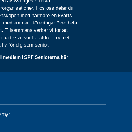
 en av Sveriges största
rorganisationer. Hos oss delar du
nskapen med närmare en kvarts
n medlemmar i föreningar över hela
t. Tillsammans verkar vi för att
 bättre villkor för äldre – och ett
t liv för dig som senior.
li medlem i SPF Seniorerna här
smyr