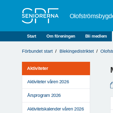
Till övergripande innehåll
Olofströmsbygd
Start
Om föreningen
Bli medlem
Du
Förbundet start
Blekingedistriktet
Olofs
är
här:
Aktiviteter
Aktiviteter våren 2026
Årsprogram 2026
Aktivitetskalender våren 2026