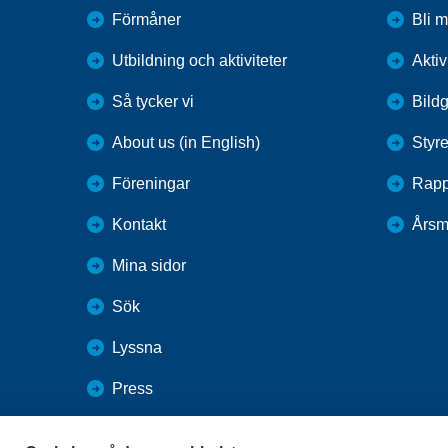
Förmåner
Bli 
Utbildning och aktiviteter
Aktiv
Så tycker vi
Bildg
About us (in English)
Styre
Föreningar
Rapp
Kontakt
Årsm
Mina sidor
Sök
Lyssna
Press
Webbutik