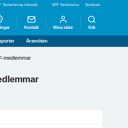
 Seniorernas intranät
SPF Seniorerna
Senioren
ingar
Kontakt
Mina sidor
Sök
porter
Årsmöten
PF-medlemmar
edlemmar