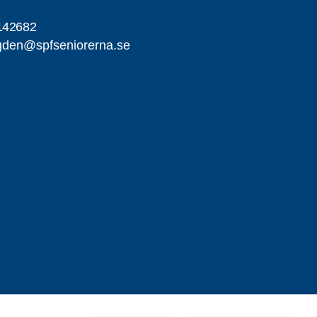
142682
gden@spfseniorerna.se