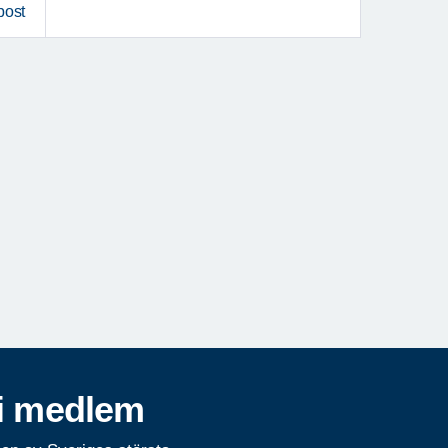
post
i medlem