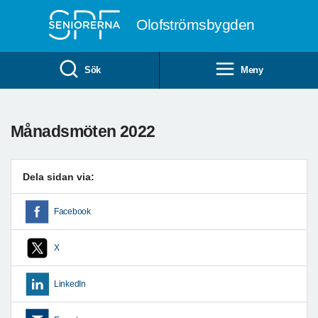
Till övergripande innehåll
Olofströmsbygden
Sök
Meny
Månadsmöten 2022
Dela sidan via:
Facebook
X
LinkedIn