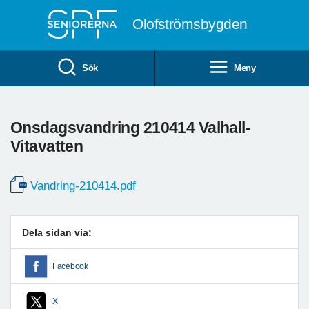
Till övergripande innehåll
Olofströmsbygden
Sök
Meny
Onsdagsvandring 210414 Valhall-
Vitavatten
Vandring-210414.pdf
Dela sidan via:
Facebook
X