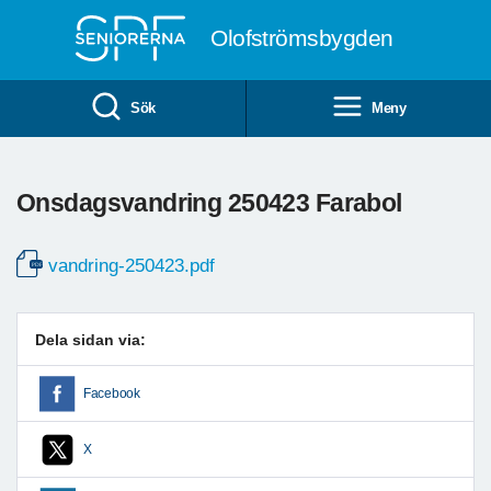
Till övergripande innehåll
Olofströmsbygden
Sök
Meny
Onsdagsvandring 250423 Farabol
vandring-250423.pdf
Dela sidan via:
Facebook
X