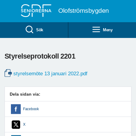
Till övergripande innehåll
Olofströmsbygden
Sök
Meny
Styrelseprotokoll 2201
styrelsemöte 13 januari 2022.pdf
Dela sidan via:
Facebook
X