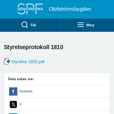
Till övergripande innehåll
Olofströmsbygden
Sök
Meny
Styrelseprotokoll 1810
Styrelse 1810.pdf
Dela sidan via:
Facebook
X