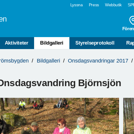
Lyssna
Press
Webbutik
SPF
en
Fören
Aktiviteter
Bildgalleri
Styrelseprotokoll
Rap
trömsbygden
Bildgalleri
Onsdagsvandringar 2017
Onsdagsvandring Björnsjön