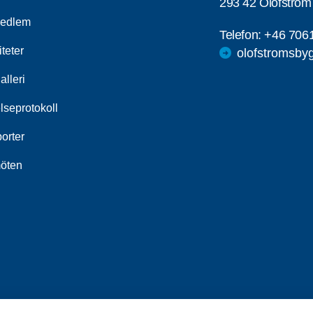
293 42 Olofström
medlem
Telefon:
+46 706
iteter
olofstromsby
alleri
lseprotokoll
orter
öten