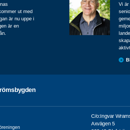
rnas
Vi är
 kommer ut med
senio
gan är nu uppe i
geme
gen är en
miljo
ån.
lande
skapa
aktiv
B
trömsbygden
C/o:Ingvar Wram
Axvägen 5
öreningen