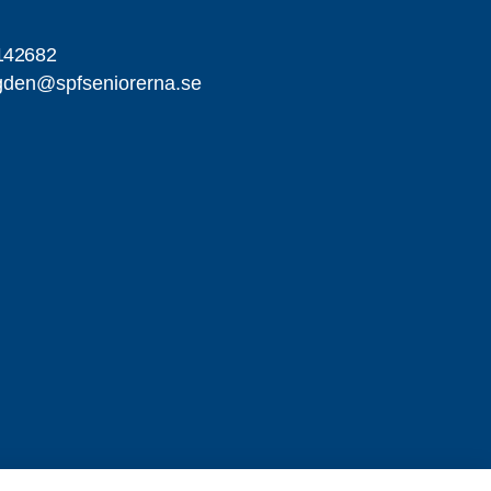
142682
gden@spfseniorerna.se