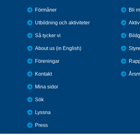
Förmåner
Bli 
Utbildning och aktiviteter
Aktiv
Så tycker vi
Bildg
About us (in English)
Styre
Föreningar
Rapp
Kontakt
Årsm
Mina sidor
Sök
Lyssna
Press
Webbutik