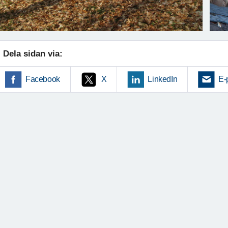
Dela sidan via:
Facebook
X
LinkedIn
E-