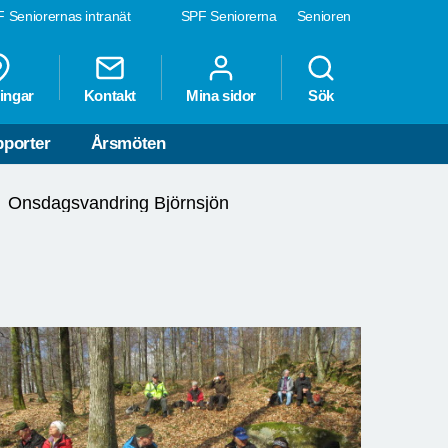
 Seniorernas intranät
SPF Seniorerna
Senioren
ingar
Kontakt
Mina sidor
Sök
porter
Årsmöten
Onsdagsvandring Björnsjön