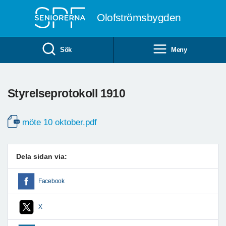
Till övergripande innehåll
Olofströmsbygden
Sök
Meny
Styrelseprotokoll 1910
möte 10 oktober.pdf
Dela sidan via:
Facebook
X