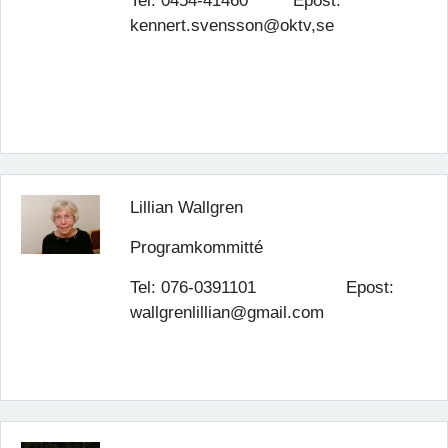
Tel: 0454-41460 Epost:
kennert.svensson@oktv,se
Lillian Wallgren
Programkommitté
Tel: 076-0391101 Epost:
wallgrenlillian@gmail.com