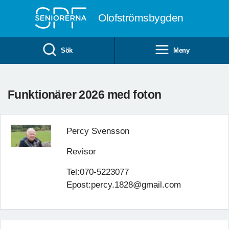
Till övergripande innehåll
Olofströmsbygden
Sök
Meny
Funktionärer 2026 med foton
Percy Svensson
Revisor
Tel:070-5223077
Epost:percy.1828@gmail.com