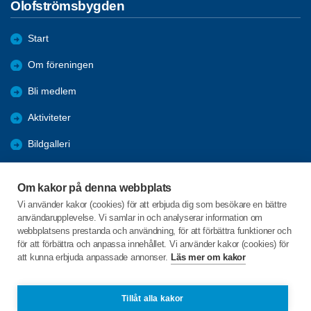
Olofströmsbygden
Start
Om föreningen
Bli medlem
Aktiviteter
Bildgalleri
Styrelseprotokoll
Om kakor på denna webbplats
Rapporter
Vi använder kakor (cookies) för att erbjuda dig som besökare en bättre
användarupplevelse. Vi samlar in och analyserar information om
Årsmöten
webbplatsens prestanda och användning, för att förbättra funktioner och
för att förbättra och anpassa innehållet. Vi använder kakor (cookies) för
att kunna erbjuda anpassade annonser.
Läs mer om kakor
C/o:Ingvar Wramsmyr
Axvägen 5
293 42 Olofström
Tillåt alla kakor