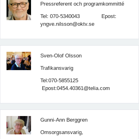
Pressreferent och programkommitté
Tel: 070-5340043 Epost:
yngve.nilsson@oktv.se
Sven-Olof Olsson
Trafikansvarig
Tel:070-5855125
Epost:0454.40361@telia.com
Gunni-Ann Berggren
Omsorgsansvarig,