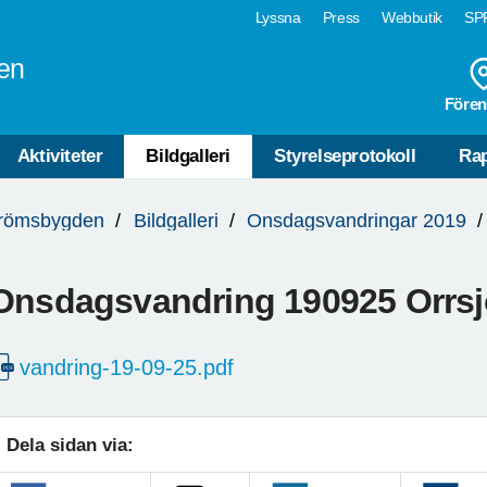
Lyssna
Press
Webbutik
SPF
en
Fören
Aktiviteter
Bildgalleri
Styrelseprotokoll
Rap
trömsbygden
Bildgalleri
Onsdagsvandringar 2019
Onsdagsvandring 190925 Orrs
vandring-19-09-25.pdf
Dela sidan via: