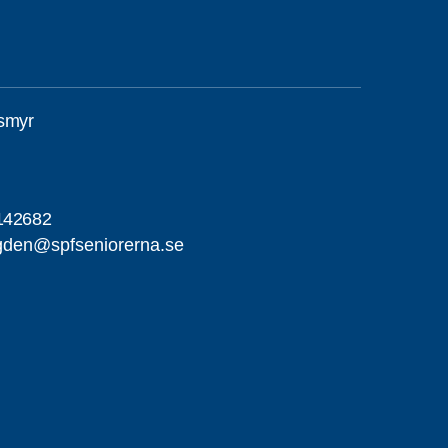
smyr
142682
gden@spfseniorerna.se