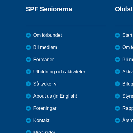
SPF Seniorerna
Olofs
Om förbundet
Start
Bli medlem
Om f
Förmåner
Bli 
Utbildning och aktiviteter
Aktiv
Så tycker vi
Bildg
About us (in English)
Styre
Föreningar
Rapp
Kontakt
Årsm
Mina sidor