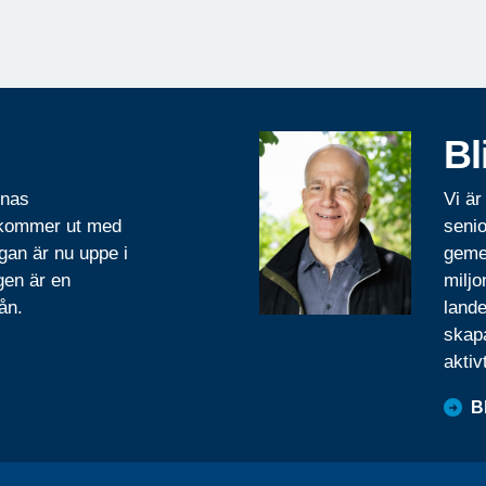
Bl
rnas
Vi är
 kommer ut med
senio
gan är nu uppe i
geme
gen är en
miljo
ån.
lande
skapa
aktiv
B