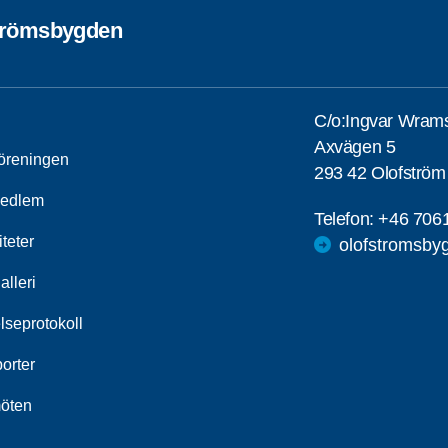
trömsbygden
C/o:Ingvar Wram
Axvägen 5
öreningen
293 42 Olofström
medlem
Telefon:
+46 706
iteter
olofstromsby
alleri
lseprotokoll
orter
öten