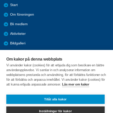
Start
Om föreningen
Bli medlem
Aktiviteter
Bildgalleri
Styrelseprotokoll
Om kakor på denna webbplats
Rapporter
Vi använder kakor (cookies) för att erbjuda dig som besökare en bättre
användarupplevelse. Vi samlar in och analyserar information om
Årsmöten
webbplatsens prestanda och användning, för att förbättra funktioner och
för att förbättra och anpassa innehållet. Vi använder kakor (cookies) för
att kunna erbjuda anpassade annonser.
Läs mer om kakor
C/o:Ingvar Wramsmyr
Axvägen 5
293 42 Olofström
Tillåt alla kakor
Telefon:
+46 706142682
Inställningar för kakor