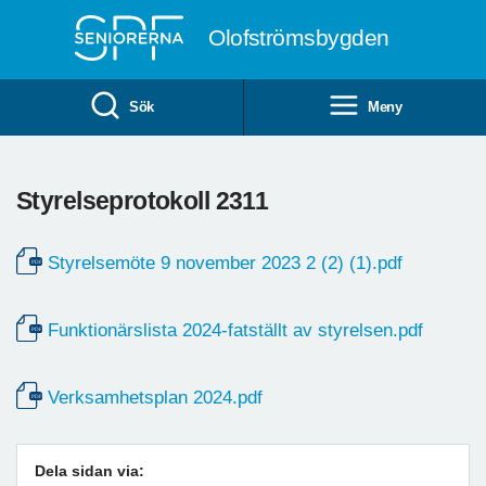
Till övergripande innehåll
Olofströmsbygden
Sök
Meny
Styrelseprotokoll 2311
Styrelsemöte 9 november 2023 2 (2) (1).pdf
Funktionärslista 2024-fatställt av styrelsen.pdf
Verksamhetsplan 2024.pdf
Dela sidan via: