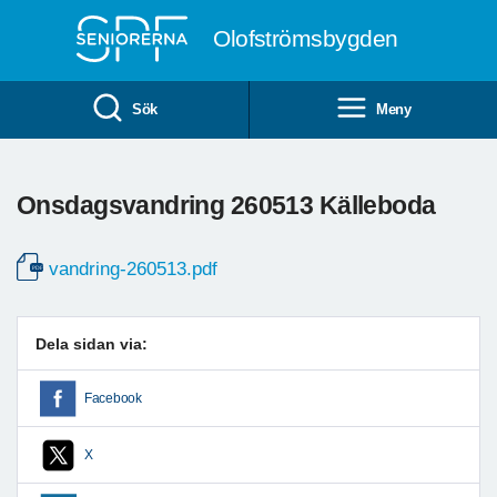
Till övergripande innehåll
Olofströmsbygden
Sök
Meny
Onsdagsvandring 260513 Källeboda
vandring-260513.pdf
Dela sidan via:
Facebook
X