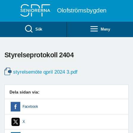
Till övergripande innehåll
Olofströmsbygden
Sök
Meny
Styrelseprotokoll 2404
styrelsemöte qpril 2024 3.pdf
Dela sidan via:
Facebook
X