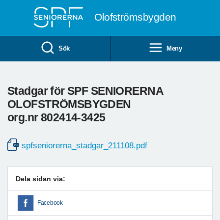
Till övergripande innehåll
Olofströmsbygden
Sök
Meny
Stadgar för SPF SENIORERNA
OLOFSTRÖMSBYGDEN
org.nr 802414-3425
spfseniorerna_stadgar_211108.pdf
Dela sidan via:
Facebook