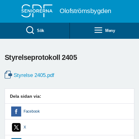
Till övergripande innehåll
Olofströmsbygden
Sök
Meny
Styrelseprotokoll 2405
Styrelse 2405.pdf
Dela sidan via:
Facebook
X