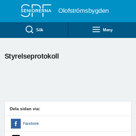
Till övergripande innehåll
Olofströmsbygden
Sök
Meny
Styrelseprotokoll
Dela sidan via:
Facebook