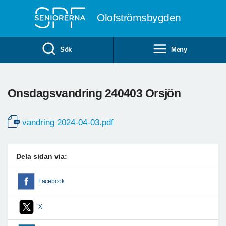
Till övergripande innehåll
Olofströmsbygden
Sök
Meny
Onsdagsvandring 240403 Orsjön
vandring 2024-04-03.pdf
Dela sidan via:
Facebook
X