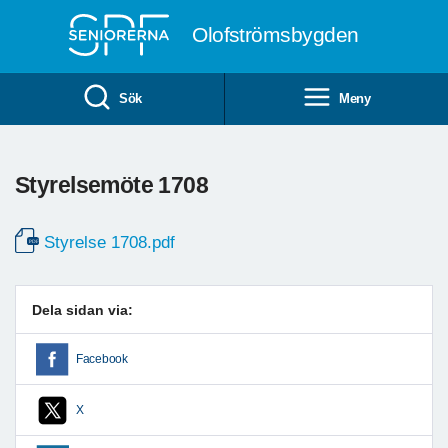
Till övergripande innehåll
Olofströmsbygden
Sök
Meny
Styrelsemöte 1708
Styrelse 1708.pdf
Dela sidan via:
Facebook
X