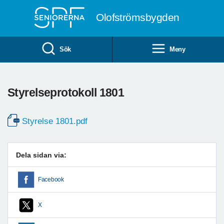
Till övergripande innehåll
Olofströmsbygden
Sök
Meny
Styrelseprotokoll 1801
Styrelse 1801.pdf
Dela sidan via:
Facebook
X