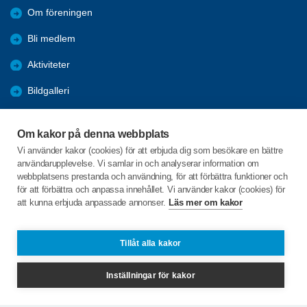
Om föreningen
Bli medlem
Aktiviteter
Bildgalleri
Styrelseprotokoll
Om kakor på denna webbplats
Rapporter
Vi använder kakor (cookies) för att erbjuda dig som besökare en bättre
användarupplevelse. Vi samlar in och analyserar information om
Årsmöten
webbplatsens prestanda och användning, för att förbättra funktioner och
för att förbättra och anpassa innehållet. Vi använder kakor (cookies) för
att kunna erbjuda anpassade annonser.
Läs mer om kakor
C/o:Ingvar Wramsmyr
Axvägen 5
293 42 Olofström
Tillåt alla kakor
Telefon:
+46 706142682
Inställningar för kakor
olofstromsbygden@spfseniorerna.se